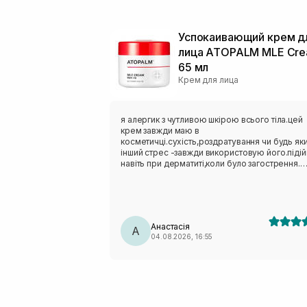
Успокаивающий крем д
лица ATOPALM MLE Cr
65 мл
Крем для лица
я алергик з чутливою шкірою всього тіла.цей
крем завжди маю в
косметичці.сухість,роздратування чи будь як
інший стрес -завжди використовую його.піді
навіть при дерматиті,коли було загострення.
люблю його.взимку маю міні завжди в сумочц
Анастасія
А
04.08.2026, 16:55