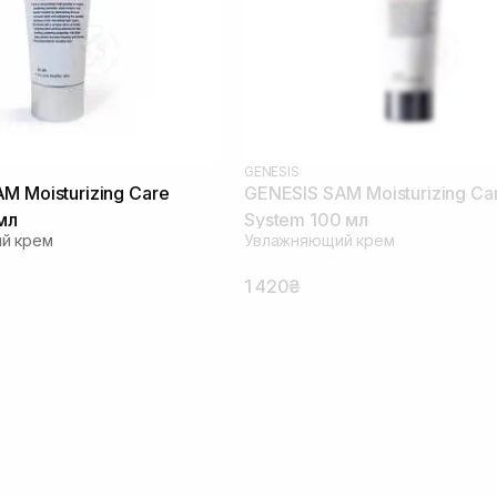
GENESIS
M Moisturizing Care
GENESIS SAM Moisturizing Ca
мл
System 100 мл
й крем
Увлажняющий крем
1 420₴