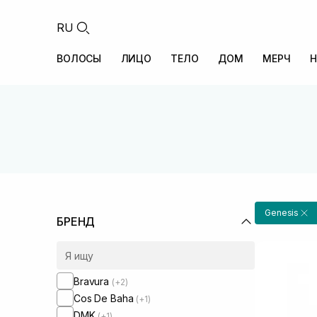
RU
ВОЛОСЫ
ЛИЦО
ТЕЛО
ДОМ
МЕРЧ
Н
Genesis
БРЕНД
Bravura
(+2)
Cos De Baha
(+1)
DMK
(+1)