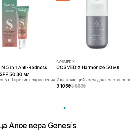
COSMEDIX
N 5 in 1 Anti-Redness
COSMEDIX Harmonize 50 мл
SPF 50 30 мл
м 5 в 1 против покраснения
₴
3 106₴
3 883₴
ца Алое вера Genesis