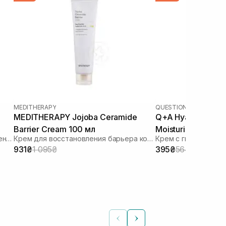
MEDITHERAPY
QUESTION AND ANSWE
MEDITHERAPY Jojoba Ceramide
Q+A Hyaluronic Ac
Barrier Cream 100 мл
Moisturiser 75 мл
Увлажняющий крем для восстановления микробиомы
Крем для восстановления барьера кожи
Крем с гиалуроново
931₴
1 095₴
395₴
564₴