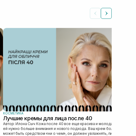
КОС
Ка
Автор: Илона 
явл
без
это 
КОСМЕТИКА
Лучшие кремы для лица после 40
Автор: Илона Сыч Кожа после 40 все еще красива и молода, просто
ей нужно больше внимания и нового подхода. Ваш крем больше не
может быть средством «ни о чем», он должен увлажнять, питать,