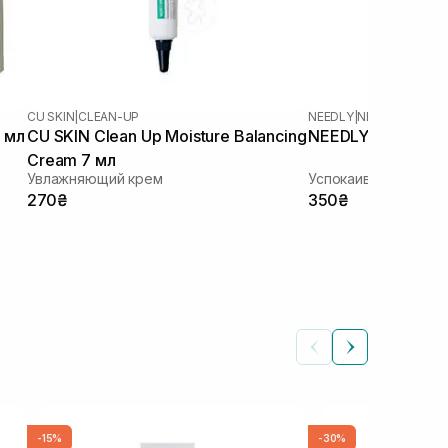
CU SKIN
|
CLEAN-UP
NEEDLY
|
NEEDLY CICAC
 мл
CU SKIN Clean Up Moisture Balancing
NEEDLY Cicachid R
Cream 7 мл
Увлажняющий крем
Успокаивающий кре
270₴
350₴
-15%
-30%