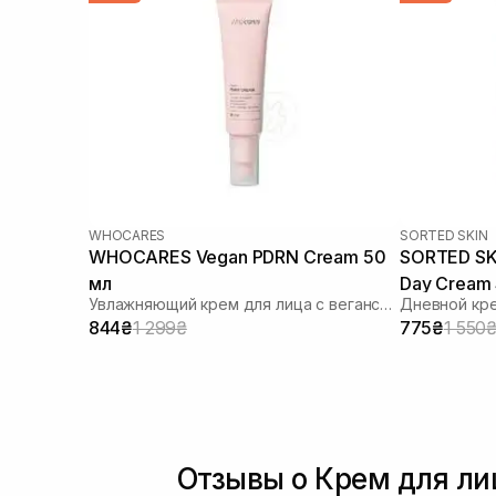
WHOCARES
SORTED SKIN
WHOCARES Vegan PDRN Cream 50
SORTED SKI
мл
Day Cream 
Увлажняющий крем для лица с веганскими полинуклеотидами WHO CARES
Дневной кре
844₴
1 299₴
775₴
1 550
Отзывы о Крем для ли