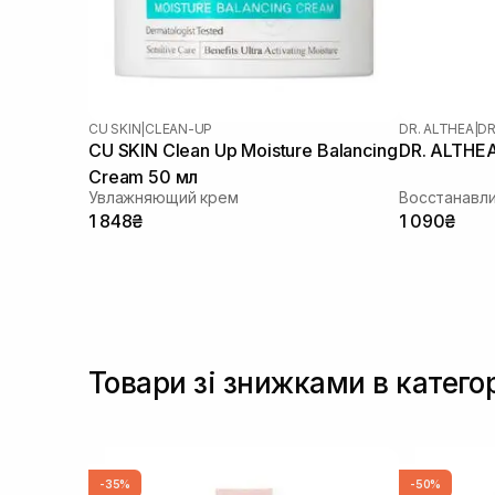
CU SKIN
|
CLEAN-UP
DR. ALTHEA
|
DR
CU SKIN Clean Up Moisture Balancing
DR. ALTHEA
Cream 50 мл
Увлажняющий крем
Восстанавл
1 848₴
1 090₴
Товари зі знижками в катего
-35%
-50%