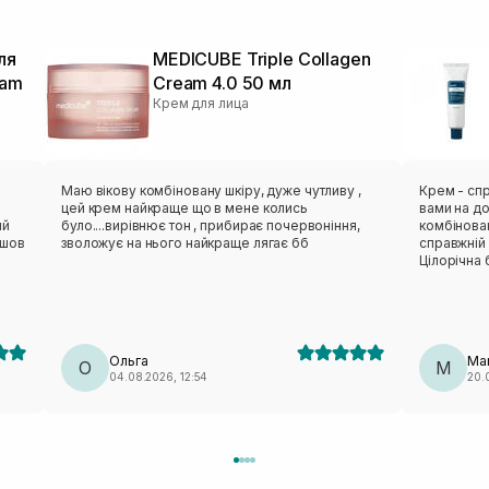
ля
MEDICUBE Triple Collagen
eam
Cream 4.0 50 мл
Крем для лица
Маю вікову комбіновану шкіру, дуже чутливу ,
Крем - спр
цей крем найкраще що в мене колись
вами на до
ий
було....вирівнює тон , прибирає почервоніння,
комбінован
йшов
зволожує на нього найкраще лягає бб
справжній 
Цілорічна 
і.
знайшла)
Ольга
Mar
О
M
04.08.2026, 12:54
20.