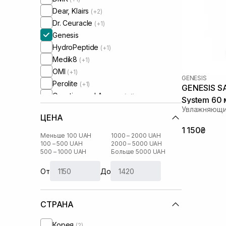
Dear, Klairs
(+2)
Dr. Ceuracle
(+1)
Genesis
HydroPeptide
(+1)
Medik8
(+1)
OMI
(+1)
GENESIS
Perolite
(+1)
GENESIS SA
Question and Answer
(+1)
System 60 
Real Barrier
(+2)
Увлажняющи
ЦЕНА
Rejuran
(+1)
1 150₴
Round Lab
(+1)
Меньше 100 UAH
1000 – 2000 UAH
100 – 500 UAH
2000 – 5000 UAH
500 – 1000 UAH
Больше 5000 UAH
От
До
СТРАНА
Корея
(2)