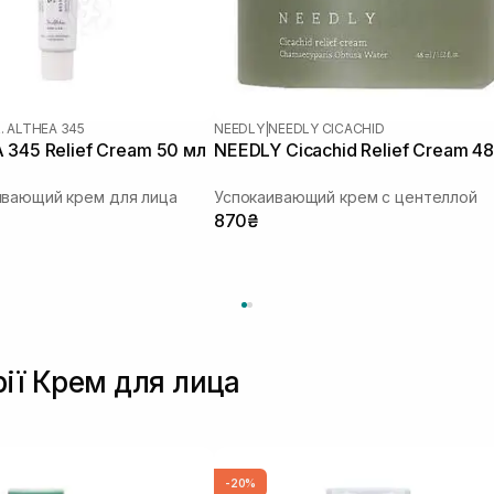
. ALTHEA 345
NEEDLY
|
NEEDLY CICACHID
 345 Relief Cream 50 мл
NEEDLY Cicachid Relief Cream 48
ивающий крем для лица
Успокаивающий крем с центеллой
870₴
рії Крем для лица
-20%