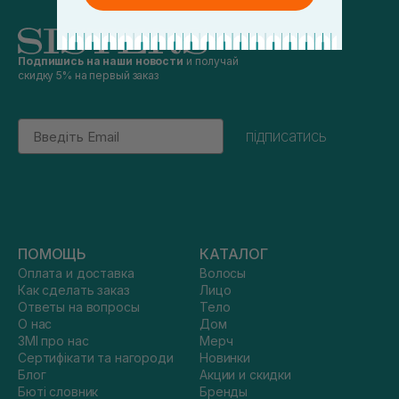
Подпишись на наши новости
и получай
скидку 5% на первый заказ
Email
підписатись
ПОМОЩЬ
КАТАЛОГ
Оплата и доставка
Волосы
Как сделать заказ
Лицо
Ответы на вопросы
Тело
О нас
Дом
ЗМІ про нас
Мерч
Сертифікати та нагороди
Новинки
Блог
Акции и скидки
Бюті словник
Бренды