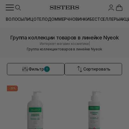
ВОЛОСЫ
ЛИЦО
ТЕЛО
ДОМ
МЕРЧ
НОВИНКИ
БЕСТСЕЛЛЕРЫ
АКЦ
Группа коллекции товаров в линейке Nyeok
|
Интернет магазин косметики
Группа коллекции товаров в линейке Nyeok
Фильтр
Сортировать
1
-20%