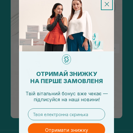
ОТРИМАЙ ЗНИЖКУ
НА ПЕРШЕ ЗАМОВЛЕНЯ
Твій вітальний бонус вже чекає —
підписуйся
на
наші новини!
email
Отримати знижку