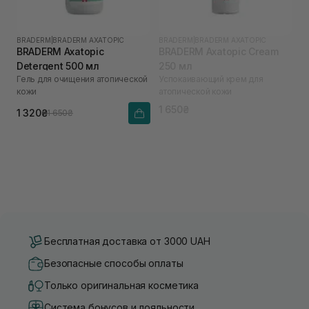
BRADERM
|
BRADERM AXATOPIC
BRADERM
|
BRADERM AXATOPIC
BRADERM Axatopic
BRADERM Axatopic Cream
Detergent 500 мл
250 мл
Гель для очищения атопической
Успокаивающий крем для
кожи
атопической кожи
1 650₴
1 320₴
1 650₴
Бесплатная доставка от 3000 UAH
Безопасные способы оплаты
Только оригинальная косметика
Система бонусов и лояльности