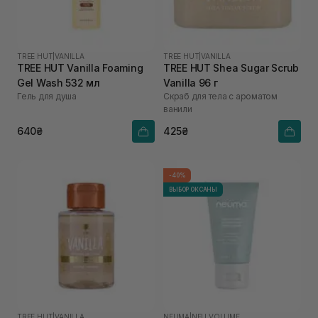
TREE HUT
|
VANILLA
TREE HUT
|
VANILLA
TREE HUT Vanilla Foaming
TREE HUT Shea Sugar Scrub
Gel Wash 532 мл
Vanilla 96 г
Гель для душа
Скраб для тела с ароматом
ванили
640₴
425₴
-40%
ВЫБОР ОКСАНЫ
TREE HUT
|
VANILLA
NEUMA
|
NEU VOLUME