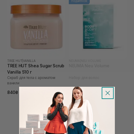
ПОДАРУНОК
TREE HUT
|
VANILLA
NEUMA
|
NEU VOLUME
TREE HUT Shea Sugar Scrub
NEUMA Neu Volume
Vanilla 510 г
Скраб для тела с ароматом
Набор для волос
ванили
2 750₴
840₴