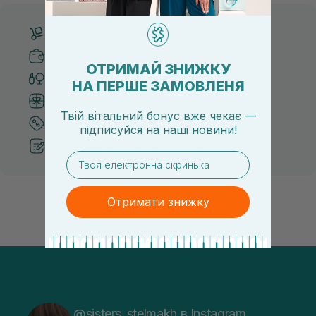
Бесплатная доставка от 3000 UAH
Безопасные способы оплаты
ОТРИМАЙ ЗНИЖКУ
Только оригинальная косметика
НА ПЕРШЕ ЗАМОВЛЕНЯ
Система бонусов и лояльности
Твій вітальний бонус вже чекає —
Лучшие цены и топ товары
підписуйся
на
наші новини!
Рекомендации от косметологов
email
Отримати знижку
@sisters_stelmakh в Instagram