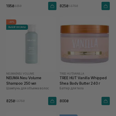
195₴
825₴
325₴
1 375₴
-40%
ВЫБОР ОКСАНЫ
NEUMA
|
NEU VOLUME
TREE HUT
|
VANILLA
NEUMA Neu Volume
TREE HUT Vanilla Whipped
Shampoo 250 мл
Shea Body Butter 240 г
Шампунь для объема волос
Баттер для тела
825₴
800₴
1 375₴