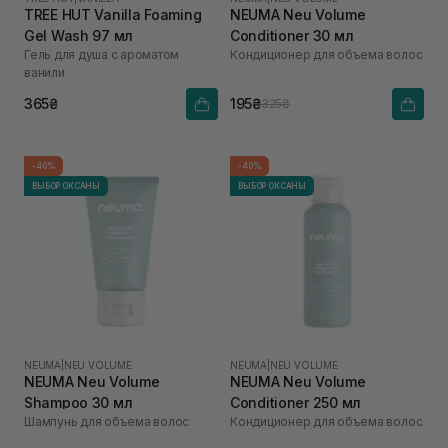
TREE HUT Vanilla Foaming
NEUMA Neu Volume
Gel Wash 97 мл
Conditioner 30 мл
Гель для душа с ароматом
Кондиционер для объема волос
ванили
365₴
195₴
325₴
-40%
-40%
ВЫБОР ОКСАНЫ
ВЫБОР ОКСАНЫ
NEUMA
|
NEU VOLUME
NEUMA
|
NEU VOLUME
NEUMA Neu Volume
NEUMA Neu Volume
Shampoo 30 мл
Conditioner 250 мл
Шампунь для объема волос
Кондиционер для объема волос