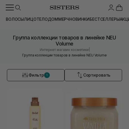
ВОЛОСЫ
ЛИЦО
ТЕЛО
ДОМ
МЕРЧ
НОВИНКИ
БЕСТСЕЛЛЕРЫ
АКЦ
Группа коллекции товаров в линейке NEU
Volume
|
Интернет магазин косметики
Группа коллекции товаров в линейке NEU Volume
Фильтр
Сортировать
1