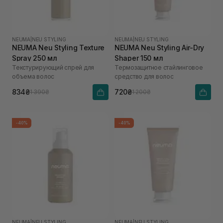
NEUMA
|
NEU STYLING
NEUMA
|
NEU STYLING
NEUMA Neu Styling Texture
NEUMA Neu Styling Air-Dry
Spray 250 мл
Shaper 150 мл
Текстурирующий спрей для
Термозащитное стайлинговое
объема волос
средство для волос
834₴
720₴
1 390₴
1 200₴
-40%
-40%
NEUMA
|
NEU STYLING
NEUMA
|
NEU STYLING