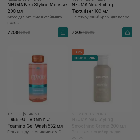
NEUMA Neu Styling Mousse
NEUMA Neu Styling
200 мл
Texturizer 100 мл
Мусс для объема и стайлинга
Текстурующий крем для волос
волос
720₴
720₴
1 200₴
1 200₴
-40%
ВЫБОР ОКСАНЫ
TREE HUT
|
VITAMIN C
NEUMA
|
NEU STYLING
TREE HUT Vitamin C
NEUMA Neu Styling
Foaming Gel Wash 532 мл
Smoothing Creme 200 мл
Гель для душа с витамином C
Разглаживающий крем для
волос