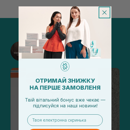
@sisters_stelmakh в Instagram
Подписаться
ОТРИМАЙ ЗНИЖКУ
НА ПЕРШЕ ЗАМОВЛЕНЯ
Твій вітальний бонус вже чекає —
підписуйся
на
наші новини!
email