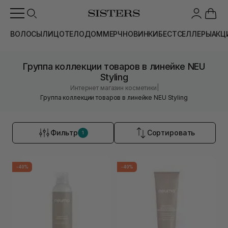
ВОЛОСЫ
ЛИЦО
ТЕЛО
ДОМ
МЕРЧ
НОВИНКИ
БЕСТСЕЛЛЕРЫ
АКЦ
Группа коллекции товаров в линейке NEU
Styling
|
Интернет магазин косметики
Группа коллекции товаров в линейке NEU Styling
Фильтр
Сортировать
1
-40%
-40%