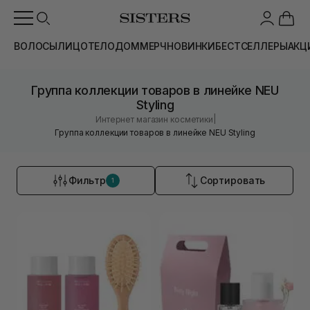
ВОЛОСЫ
ЛИЦО
ТЕЛО
ДОМ
МЕРЧ
НОВИНКИ
БЕСТСЕЛЛЕРЫ
АКЦ
Группа коллекции товаров в линейке NEU
Styling
|
Интернет магазин косметики
Группа коллекции товаров в линейке NEU Styling
Фильтр
Сортировать
1