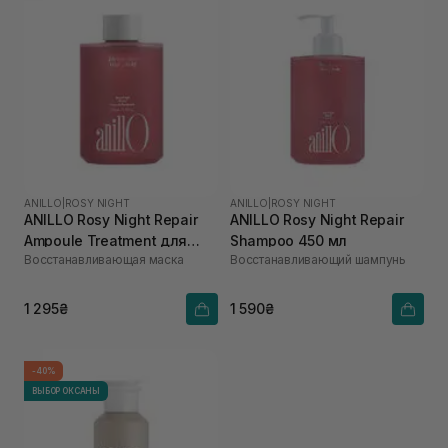
ANILLO
|
ROSY NIGHT
ANILLO
|
ROSY NIGHT
ANILLO Rosy Night Repair
ANILLO Rosy Night Repair
Ampoule Treatment для
Shampoo 450 мл
Восстанавливающая маска
Восстанавливающий шампунь
сухого та пошкодженого
волосся 200 мл
1 295₴
1 590₴
-40%
ВЫБОР ОКСАНЫ