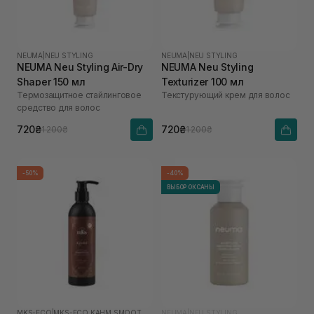
NEUMA
|
NEU STYLING
NEUMA
|
NEU STYLING
NEUMA Neu Styling Air-Dry
NEUMA Neu Styling
Shaper 150 мл
Texturizer 100 мл
Термозащитное стайлинговое
Текстурующий крем для волос
средство для волос
720₴
720₴
1 200₴
1 200₴
-50%
-40%
ВЫБОР ОКСАНЫ
MKS-ECO
|
MKS-ECO KAHM SMOOTHING
NEUMA
|
NEU STYLING