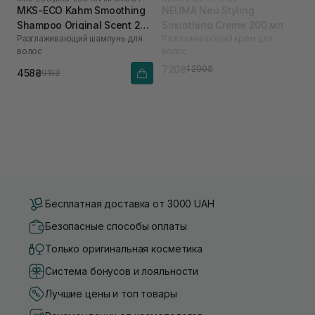
MKS-ECO Kahm Smoothing
NEUMA Neu Styling
Shampoo Original Scent 296
Smoothing Creme 200 мл
Разглаживающий шампунь для
Разглаживающий крем для
мл
волос
волос
720₴
1 200₴
458₴
915₴
Бесплатная доставка от 3000 UAH
Безопасные способы оплаты
Только оригинальная косметика
Система бонусов и лояльности
Лучшие цены и топ товары