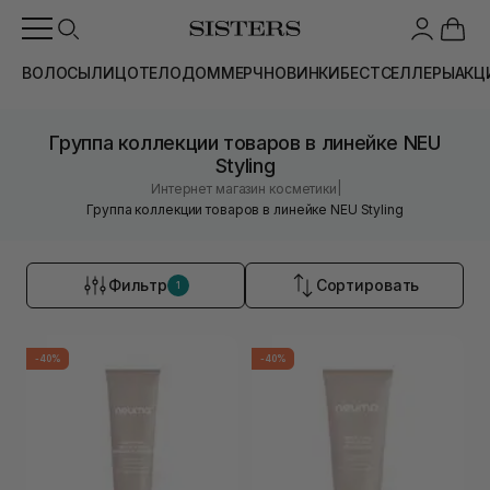
ВОЛОСЫ
ЛИЦО
ТЕЛО
ДОМ
МЕРЧ
НОВИНКИ
БЕСТСЕЛЛЕРЫ
АКЦ
Группа коллекции товаров в линейке NEU
Styling
|
Интернет магазин косметики
Группа коллекции товаров в линейке NEU Styling
Фильтр
Сортировать
1
-40%
-40%