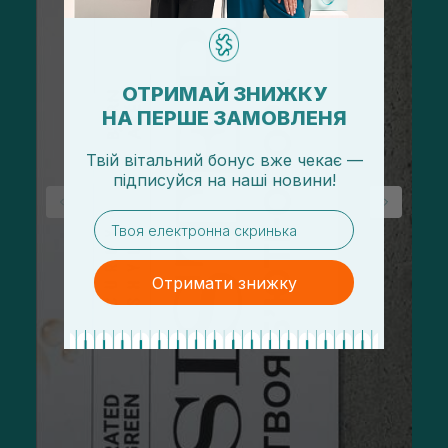
ОТРИМАЙ ЗНИЖКУ
НА ПЕРШЕ ЗАМОВЛЕНЯ
Твій вітальний бонус вже чекає —
підписуйся
на
наші новини!
email
Отримати знижку