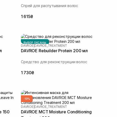
Спрей для распутывания волос
1 615₴
ВЫБОР ОКСАНЫ
DAVROE
|
DAVROE_TREATMENT
л
DAVROE Rebuilder Protein 200 мл
Средство для реконструкции волос
1 730₴
-10%
DAVROE
|
DAVROE_TREATMENT
e 150
DAVROE MСT Moisture Conditioning