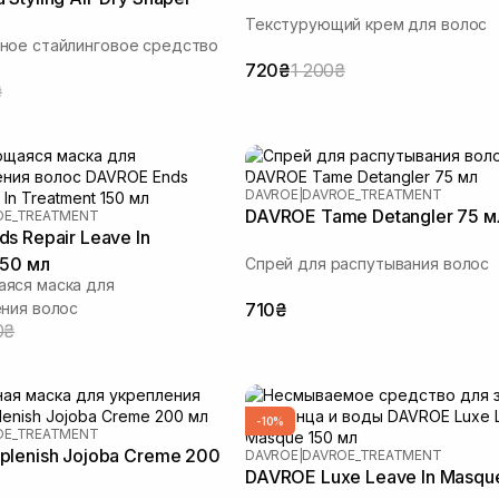
Текстурующий крем для волос
ное стайлинговое средство
720₴
1 200₴
₴
DAVROE
|
DAVROE_TREATMENT
DAVROE Tame Detangler 75 м
OE_TREATMENT
s Repair Leave In
150 мл
Спрей для распутывания волос
яся маска для
ния волос
710₴
0₴
-10%
OE_TREATMENT
Ы
lenish Jojoba Creme 200
DAVROE
|
DAVROE_TREATMENT
DAVROE Luxe Leave In Masqu