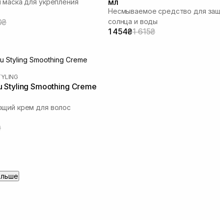
мл
 маска для укрепления
Несмываемое средство для защ
0₴
солнца и воды
1 454₴
1 615₴
TYLING
НЫ
Styling Smoothing Creme
щий крем для волос
₴
ольше