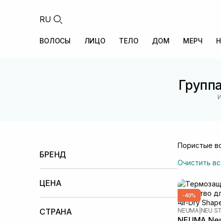
RU
ВОЛОСЫ
ЛИЦО
ТЕЛО
ДОМ
МЕРЧ
Н
Группа
И
Пористые в
БРЕНД
Очистить вс
Davroe
(7)
Neuma
(3)
ЦЕНА
-40%
Меньше 100 UAH
100 – 500 UAH
500 –
1000 UAH
СТРАНА
NEUMA
|
NEU S
NEUMA Neu 
1000 – 2000 UAH
2000 – 5000 UAH