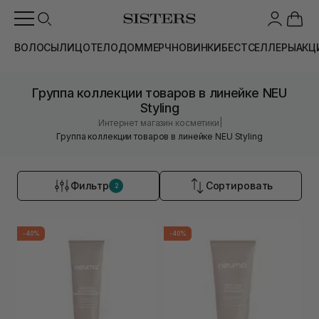
ВОЛОСЫ
ЛИЦО
ТЕЛО
ДОМ
МЕРЧ
НОВИНКИ
БЕСТСЕЛЛЕРЫ
АКЦ
Группа коллекции товаров в линейке NEU
Styling
|
Интернет магазин косметики
Группа коллекции товаров в линейке NEU Styling
Фильтр
Сортировать
2
-40%
-40%