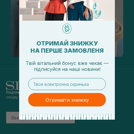
ОТРИМАЙ ЗНИЖКУ
НА ПЕРШЕ ЗАМОВЛЕНЯ
Твій вітальний бонус вже чекає —
підписуйся
на
наші новини!
email
Подпишись на наши новости
и получай
скидку 5% на первый заказ
Отримати знижку
Email
підписатись