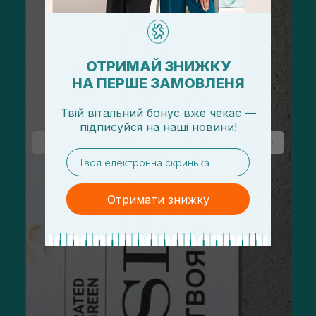
ОТРИМАЙ ЗНИЖКУ
НА ПЕРШЕ ЗАМОВЛЕНЯ
Твій вітальний бонус вже чекає —
підписуйся
на
наші новини!
email
Отримати знижку