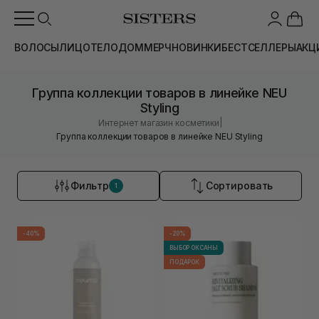
ВОЛОСЫ
ЛИЦО
ТЕЛО
ДОМ
МЕРЧ
НОВИНКИ
БЕСТСЕЛЛЕРЫ
АКЦ
Группа коллекции товаров в линейке NEU
Styling
|
Интернет магазин косметики
Группа коллекции товаров в линейке NEU Styling
Фильтр
Сортировать
1
-40%
-20%
ВЫБОР ОКСАНЫ
ПОДАРОК