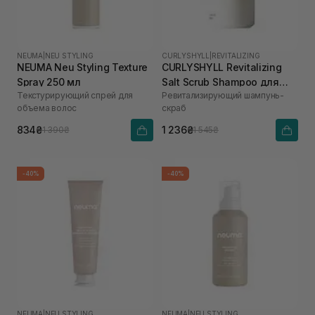
NEUMA
|
NEU STYLING
CURLYSHYLL
|
REVITALIZING
NEUMA Neu Styling Texture
CURLYSHYLL Revitalizing
Spray 250 мл
Salt Scrub Shampoo для
Текстурирующий спрей для
Ревитализирующий шампунь-
ослабленной кожи головы
объема волос
скраб
и тонких волос 300 мл
834₴
1 236₴
1 390₴
1 545₴
-40%
-40%
NEUMA
|
NEU STYLING
NEUMA
|
NEU STYLING