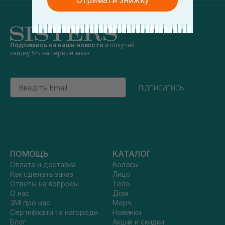
Отримати знижку
Подпишись на наши новости
и получай
скидку 5% на первый заказ
Email
підписатись
ПОМОЩЬ
КАТАЛОГ
Оплата и доставка
Волосы
Как сделать заказ
Лицо
Ответы на вопросы
Тело
О нас
Дом
ЗМІ про нас
Мерч
Сертифікати та нагороди
Новинки
Блог
Акции и скидки