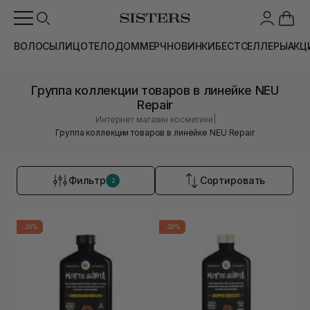
ВОЛОСЫ
ЛИЦО
ТЕЛО
ДОМ
МЕРЧ
НОВИНКИ
БЕСТСЕЛЛЕРЫ
АКЦ
Группа коллекции товаров в линейке NEU
Repair
|
Интернет магазин косметики
Группа коллекции товаров в линейке NEU Repair
Фильтр
Сортировать
2
-20%
-20%