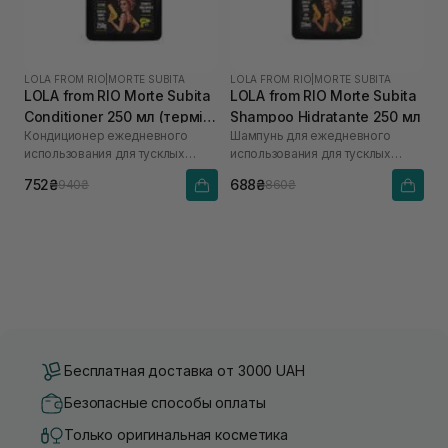
LOLA FROM RIO
|
MORTE SUBITA
LOLA FROM RIO
|
MORTE SUBITA
LOLA from RIO Morte Subita
LOLA from RIO Morte Subita
Conditioner 250 мл (термін
Shampoo Hidratante 250 мл
Кондиционер ежедневного
Шампунь для ежедневного
до 12.26р)
использования для тусклых
использования для тусклых
волос
волос
752₴
688₴
940₴
860₴
Бесплатная доставка от 3000 UAH
Безопасные способы оплаты
Только оригинальная косметика