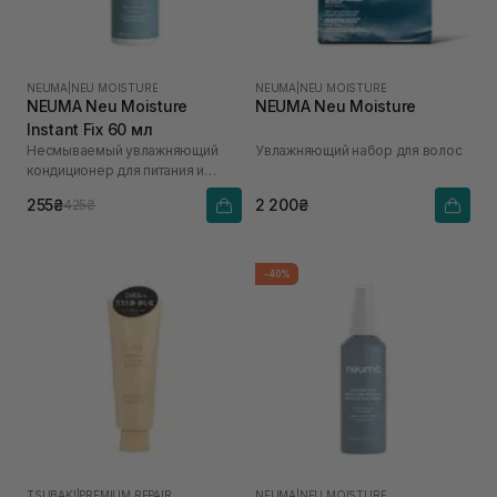
NEUMA
|
NEU MOISTURE
NEUMA
|
NEU MOISTURE
NEUMA Neu Moisture
NEUMA Neu Moisture
Instant Fix 60 мл
Несмываемый увлажняющий
Увлажняющий набор для волос
кондиционер для питания и
распутывания волос
255₴
2 200₴
425₴
-40%
TSUBAKI
|
PREMIUM REPAIR
NEUMA
|
NEU MOISTURE