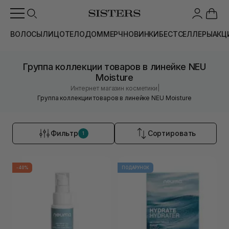
ВОЛОСЫ
ЛИЦО
ТЕЛО
ДОМ
МЕРЧ
НОВИНКИ
БЕСТСЕЛЛЕРЫ
АКЦ
Группа коллекции товаров в линейке NEU
Moisture
|
Интернет магазин косметики
Группа коллекции товаров в линейке NEU Moisture
Фильтр
Сортировать
1
-40%
ПОДАРУНОК