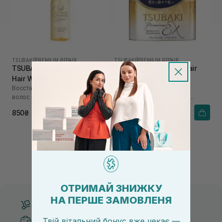
TSUBAKI
|
PREMIUM REPAIR
TSUBAKI
|
PREMIUM REPAIR
TSUBAKI Premium Repair
TSUBAKI Premium Repair
Hair Water 210 мл
Mask 180 г
Восстанавливающий спрей для
Маска для мгновенного
волос с маслом камелии
восстановления волос «0
секунд»
850₴
850₴
ОТРИМАЙ ЗНИЖКУ
НА ПЕРШЕ ЗАМОВЛЕНЯ
Бесплатная доставка от 3000 UAH
Твій вітальний бонус вже чекає —
Безопасные способы оплаты