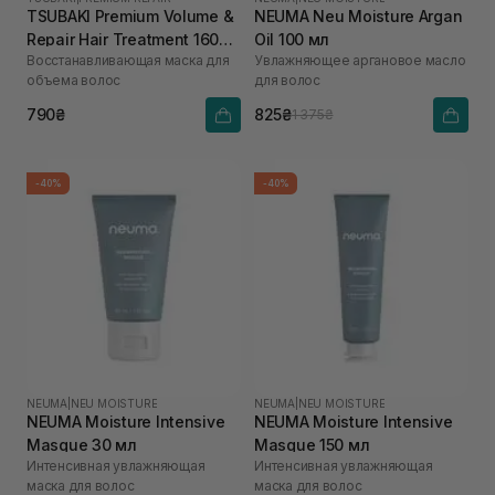
TSUBAKI Premium Volume &
NEUMA Neu Moisture Argan
Repair Hair Treatment 160
Oil 100 мл
Восстанавливающая маска для
Увлажняющее аргановое масло
мл
объема волос
для волос
790₴
825₴
1 375₴
-40%
-40%
NEUMA
|
NEU MOISTURE
NEUMA
|
NEU MOISTURE
NEUMA Moisture Intensive
NEUMA Moisture Intensive
Masque 30 мл
Masque 150 мл
Интенсивная увлажняющая
Интенсивная увлажняющая
маска для волос
маска для волос