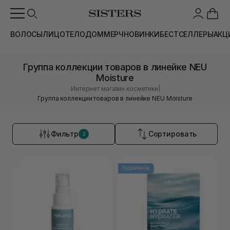
ВОЛОСЫ
ЛИЦО
ТЕЛО
ДОМ
МЕРЧ
НОВИНКИ
БЕСТСЕЛЛЕРЫ
АКЦ
Группа коллекции товаров в линейке NEU
Moisture
|
Интернет магазин косметики
Группа коллекции товаров в линейке NEU Moisture
Фильтр
Сортировать
2
ПОДАРУНОК