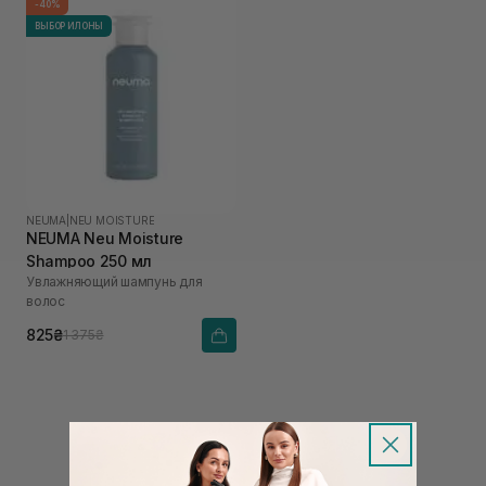
-40%
ВЫБОР ИЛОНЫ
NEUMA
|
NEU MOISTURE
NEUMA Neu Moisture
Shampoo 250 мл
Увлажняющий шампунь для
волос
825₴
1 375₴