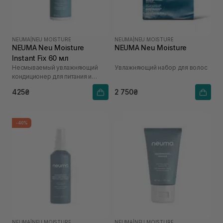
NEUMA
|
NEU MOISTURE
NEUMA
|
NEU MOISTURE
NEUMA Neu Moisture
NEUMA Neu Moisture
Instant Fix 60 мл
Несмываемый увлажняющий
Увлажняющий набор для волос
кондиционер для питания и
распутывания волос
425₴
2 750₴
-40%
NEUMA
|
NEU MOISTURE
NEUMA
|
NEU MOISTURE