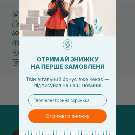
Бесплатная доставка от 3000 UAH
Безопасные способы оплаты
Только оригинальная косметика
Система бонусов и лояльности
Лучшие цены и топ товары
ОТРИМАЙ ЗНИЖКУ
Рекомендации от косметологов
НА ПЕРШЕ ЗАМОВЛЕНЯ
Твій вітальний бонус вже чекає —
підписуйся
на
наші новини!
email
Отримати знижку
@sisters_stelmakh в Instagram