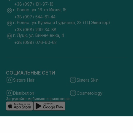
+38 (097) 101-97-16
г. Ровно, ул. 16-го Июля, 15
+38 (097) 544-61-44
г. Ровно, ул. Кулика и Гудачека, 23 (ТЦ Экватор)
+38 (068) 209-34-88
г. Луцк, ул. Винниченка, 4
+38 (098) 076-60-62
СОЦИАЛЬНЫЕ СЕТИ
Sisters Hair
Sisters Skin
Distribution
Cosmetology
Загружайте мобильное приложение