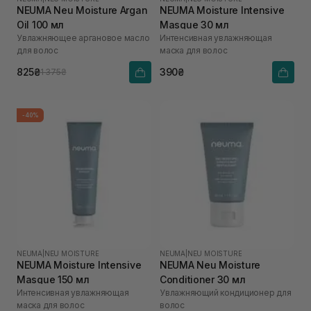
NEUMA Neu Moisture Argan
NEUMA Moisture Intensive
Oil 100 мл
Masque 30 мл
Увлажняющее аргановое масло
Интенсивная увлажняющая
для волос
маска для волос
825₴
390₴
1 375₴
-40%
NEUMA
|
NEU MOISTURE
NEUMA
|
NEU MOISTURE
NEUMA Moisture Intensive
NEUMA Neu Moisture
Masque 150 мл
Conditioner 30 мл
Интенсивная увлажняющая
Увлажняющий кондиционер для
маска для волос
волос