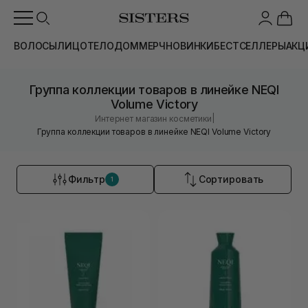
ВОЛОСЫ
ЛИЦО
ТЕЛО
ДОМ
МЕРЧ
НОВИНКИ
БЕСТСЕЛЛЕРЫ
АКЦ
Группа коллекции товаров в линейке NEQI
Volume Victory
|
Интернет магазин косметики
Группа коллекции товаров в линейке NEQI Volume Victory
Фильтр
Сортировать
1