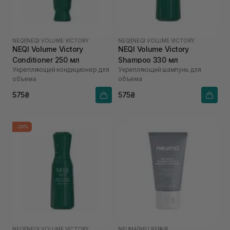
NEQI
|
NEQI VOLUME VICTORY
NEQI
|
NEQI VOLUME VICTORY
NEQI Volume Victory
NEQI Volume Victory
Conditioner 250 мл
Shampoo 330 мл
Укрепляющий кондиционер для
Укрепляющий шампунь для
объема
объема
575₴
575₴
-20%
NEQI
|
NEQI VOLUME VICTORY
NEUMA
|
NEU REPAIR