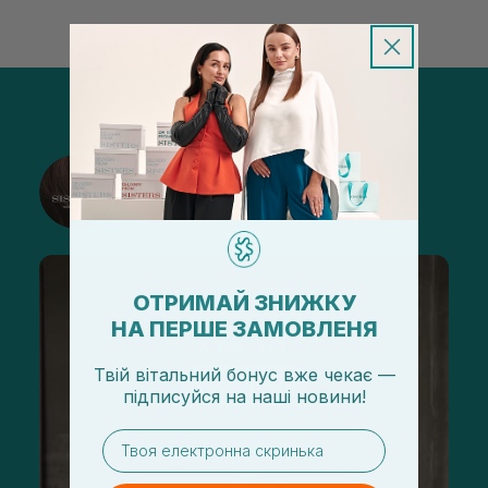
@sisters_stelmakh в Instagram
Подписаться
ОТРИМАЙ ЗНИЖКУ
НА ПЕРШЕ ЗАМОВЛЕНЯ
Твій вітальний бонус вже чекає —
підписуйся
на
наші новини!
email