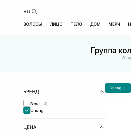
RU
ВОЛОСЫ
ЛИЦО
ТЕЛО
ДОМ
МЕРЧ
Н
Группа кол
Инте
Orising
БРЕНД
Neqi
(+3)
Orising
ЦЕНА