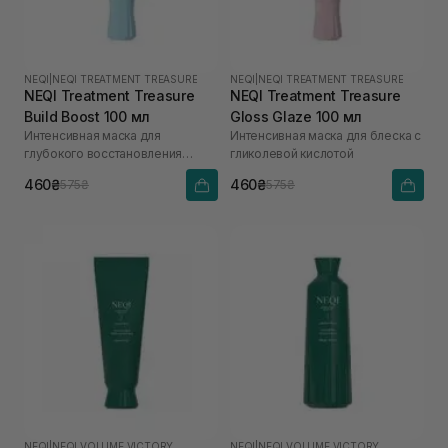
NEQI
|
NEQI TREATMENT TREASURE
NEQI
|
NEQI TREATMENT TREASURE
NEQI Treatment Treasure
NEQI Treatment Treasure
Build Boost 100 мл
Gloss Glaze 100 мл
Интенсивная маска для
Интенсивная маска для блеска с
глубокого восстановления
гликолевой кислотой
волос с малеиновой кислотой
460₴
460₴
575₴
575₴
NEQI
|
NEQI VOLUME VICTORY
NEQI
|
NEQI VOLUME VICTORY