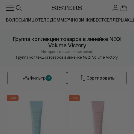
ВОЛОСЫ
ЛИЦО
ТЕЛО
ДОМ
МЕРЧ
НОВИНКИ
БЕСТСЕЛЛЕРЫ
АКЦ
Группа коллекции товаров в линейке NEQI
Volume Victory
|
Интернет магазин косметики
Группа коллекции товаров в линейке NEQI Volume Victory
Фильтр
Сортировать
2
-20%
-20%