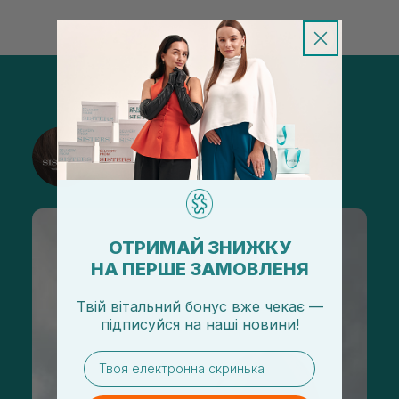
@sisters_stelmakh в Instagram
Подписаться
ОТРИМАЙ ЗНИЖКУ
НА ПЕРШЕ ЗАМОВЛЕНЯ
Твій вітальний бонус вже чекає —
підписуйся
на
наші новини!
email