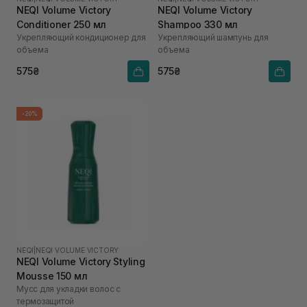
NEQI Volume Victory
NEQI Volume Victory
Conditioner 250 мл
Shampoo 330 мл
Укрепляющий кондиционер для
Укрепляющий шампунь для
объема
объема
575₴
575₴
-20%
NEQI
|
NEQI VOLUME VICTORY
NEQI Volume Victory Styling
Mousse 150 мл
Мусс для укладки волос с
термозащитой