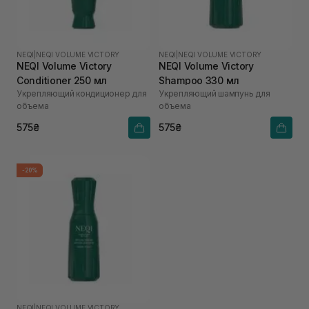
NEQI
|
NEQI VOLUME VICTORY
NEQI
|
NEQI VOLUME VICTORY
NEQI Volume Victory
NEQI Volume Victory
Conditioner 250 мл
Shampoo 330 мл
Укрепляющий кондиционер для
Укрепляющий шампунь для
объема
объема
575₴
575₴
-20%
NEQI
|
NEQI VOLUME VICTORY