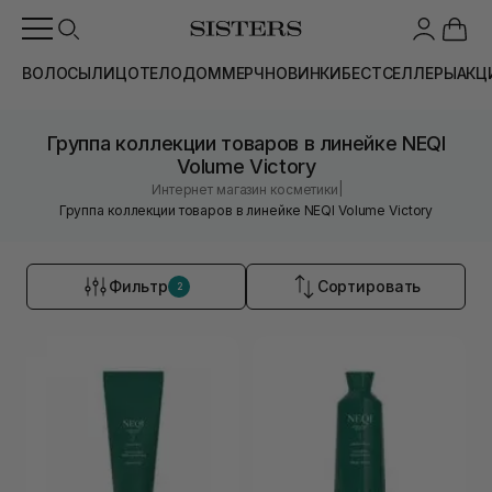
ВОЛОСЫ
ЛИЦО
ТЕЛО
ДОМ
МЕРЧ
НОВИНКИ
БЕСТСЕЛЛЕРЫ
АКЦ
Группа коллекции товаров в линейке NEQI
Volume Victory
|
Интернет магазин косметики
Группа коллекции товаров в линейке NEQI Volume Victory
Фильтр
Сортировать
2