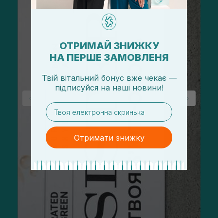
ОТРИМАЙ ЗНИЖКУ
НА ПЕРШЕ ЗАМОВЛЕНЯ
Твій вітальний бонус вже чекає —
підписуйся
на
наші новини!
email
Отримати знижку