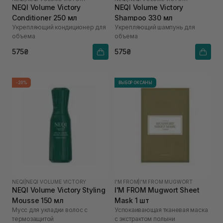
NEQI Volume Victory
NEQI Volume Victory
Conditioner 250 мл
Shampoo 330 мл
Укрепляющий кондиционер для
Укрепляющий шампунь для
объема
объема
575₴
575₴
-20%
ВЫБОР ОКСАНЫ
NEQI
|
NEQI VOLUME VICTORY
I'M FROM
|
I'M FROM MUGWORT
NEQI Volume Victory Styling
I'M FROM Mugwort Sheet
Mousse 150 мл
Mask 1 шт
Мусс для укладки волос с
Успокаивающая тканевая маска
термозащитой
с экстрактом полыни