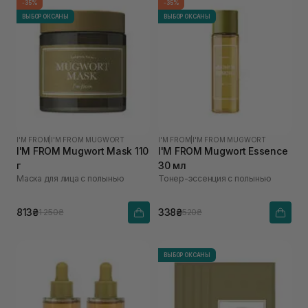
-35%
-35%
ВЫБОР ОКСАНЫ
ВЫБОР ОКСАНЫ
I'M FROM
|
I'M FROM MUGWORT
I'M FROM
|
I'M FROM MUGWORT
I'M FROM Mugwort Mask 110
I'M FROM Mugwort Essence
г
30 мл
Маска для лица с полынью
Тонер-эссенция с полынью
813₴
338₴
1 250₴
520₴
ВЫБОР ОКСАНЫ