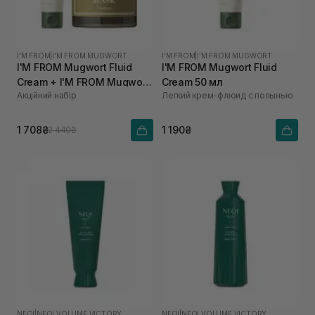
I'M FROM
|
I'M FROM MUGWORT
I'M FROM
|
I'M FROM MUGWORT
I'M FROM Mugwort Fluid
I'M FROM Mugwort Fluid
Cream + I'M FROM Mugwort
Cream 50 мл
Акційний набір
Легкий крем-флюид с полынью
Mask
1 708₴
1 190₴
2 440₴
NEQI
|
NEQI VOLUME VICTORY
NEQI
|
NEQI VOLUME VICTORY