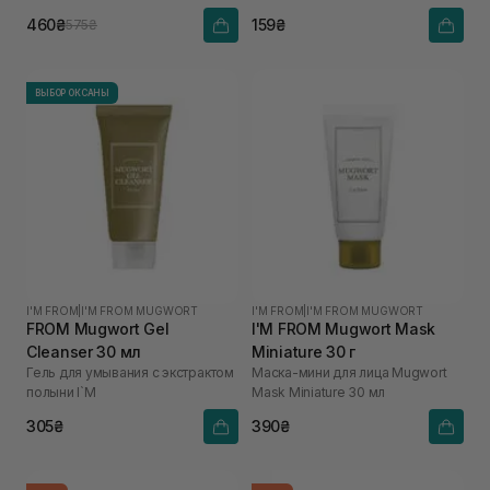
460₴
159₴
575₴
ВЫБОР ОКСАНЫ
I'M FROM
|
I'M FROM MUGWORT
I'M FROM
|
I'M FROM MUGWORT
FROM Mugwort Gel
I'M FROM Mugwort Mask
Cleanser 30 мл
Miniature 30 г
Гель для умывания с экстрактом
Маска-мини для лица Mugwort
полыни I`M
Mask Miniature 30 мл
305₴
390₴