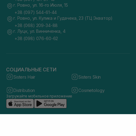
г. Ровно, ул. 16-го Июля, 15
+38 (097) 544-61-44
г. Ровно, ул. Кулика и Гудачека, 23 (ТЦ Экватор)
+38 (068) 209-34-88
г. Луцк, ул. Винниченка, 4
+38 (098) 076-60-62
СОЦИАЛЬНЫЕ СЕТИ
Sisters Hair
Sisters Skin
Distribution
Cosmetology
Загружайте мобильное приложение
© 2026 sisters.co.ua. Все права защищены