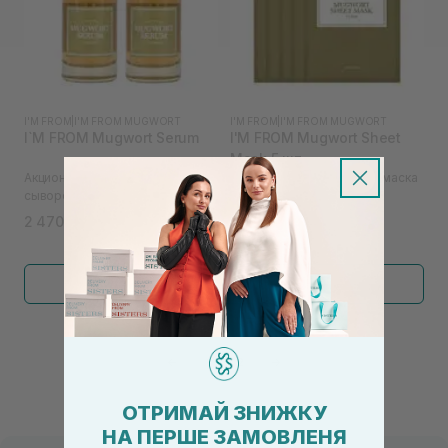
I'M FROM
|
I'M FROM MUGWORT
I'M FROM
|
I'M FROM MUGWORT
I`M FROM Mugwort Serum
I'M FROM Mugwort Sheet
Mask 5 шт
Акционный набор из двух
Успокаивающая тканевая маска
сывороток
с экстрактом полыни
2 470₴
795₴
Показать больше
←
1
2
→
ОТРИМАЙ ЗНИЖКУ
НА ПЕРШЕ ЗАМОВЛЕНЯ