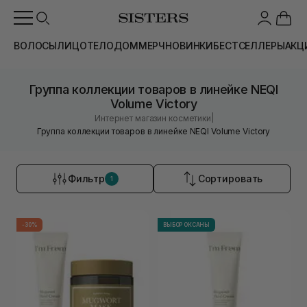
ВОЛОСЫ
ЛИЦО
ТЕЛО
ДОМ
МЕРЧ
НОВИНКИ
БЕСТСЕЛЛЕРЫ
АКЦ
Группа коллекции товаров в линейке NEQI
Volume Victory
|
Интернет магазин косметики
Группа коллекции товаров в линейке NEQI Volume Victory
Фильтр
Сортировать
1
-30%
ВЫБОР ОКСАНЫ