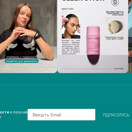
Email
вости
и получай
підписатись
з