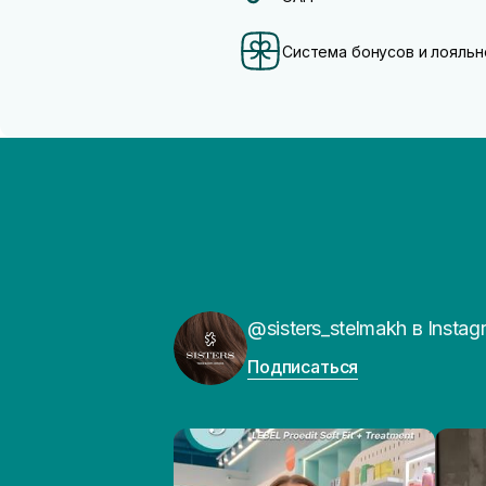
Система бонусов и лояльн
@sisters_stelmakh в Instag
Подписаться