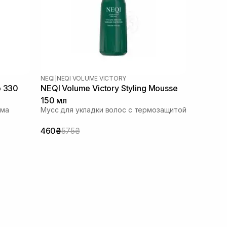
NEQI
|
NEQI VOLUME VICTORY
o 330
NEQI Volume Victory Styling Mousse
150 мл
ема
Мусс для укладки волос с термозащитой
460₴
575₴