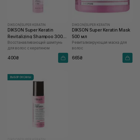
DIKSON
|
SUPER KERATIN
DIKSON
|
SUPER KERATIN
DIKSON Super Keratin
DIKSON Super Keratin Mask
Revitalizing Shampoo 300
500 мл
Восстанавливающий шампунь
Ревитализирующая маска для
мл
для волос с кератином
волос
400₴
665₴
ВЫБОР ОКСАНЫ
DIKSON
|
SUPER KERATIN