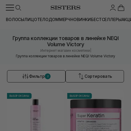
ВОЛОСЫ
ЛИЦО
ТЕЛО
ДОМ
МЕРЧ
НОВИНКИ
БЕСТСЕЛЛЕРЫ
АКЦ
Группа коллекции товаров в линейке NEQI
Volume Victory
|
Интернет магазин косметики
Группа коллекции товаров в линейке NEQI Volume Victory
Фильтр
Сортировать
2
ВЫБОР ОКСАНЫ
ВЫБОР ОКСАНЫ