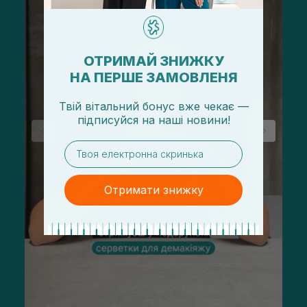
ОТРИМАЙ ЗНИЖКУ
НА ПЕРШЕ ЗАМОВЛЕНЯ
Твій вітальний бонус вже чекає —
підписуйся
на
наші новини!
email
Отримати знижку