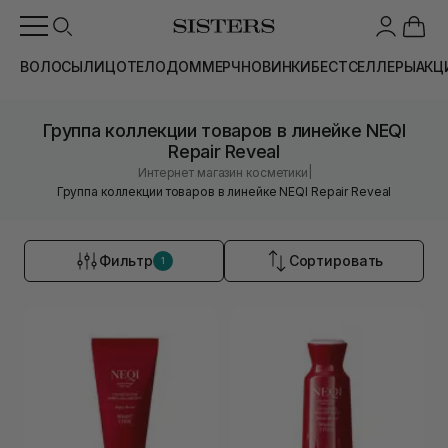
ВОЛОСЫ
ЛИЦО
ТЕЛО
ДОМ
МЕРЧ
НОВИНКИ
БЕСТСЕЛЛЕРЫ
АКЦ
Группа коллекции товаров в линейке NEQI
Repair Reveal
|
Интернет магазин косметики
Группа коллекции товаров в линейке NEQI Repair Reveal
Фильтр
Сортировать
1