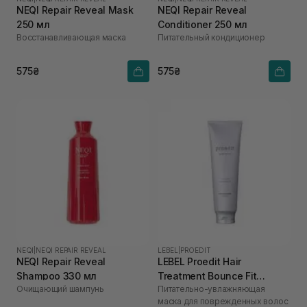
NEQI Repair Reveal Mask
NEQI Repair Reveal
250 мл
Conditioner 250 мл
Восстанавливающая маска
Питательный кондиционер
575₴
575₴
NEQI
|
NEQI REPAIR REVEAL
LEBEL
|
PROEDIT
NEQI Repair Reveal
LEBEL Proedit Hair
Shampoo 330 мл
Treatment Bounce Fit
Очищающий шампунь
Питательно-увлажняющая
Treatment 250 мл
маска для поврежденных волос