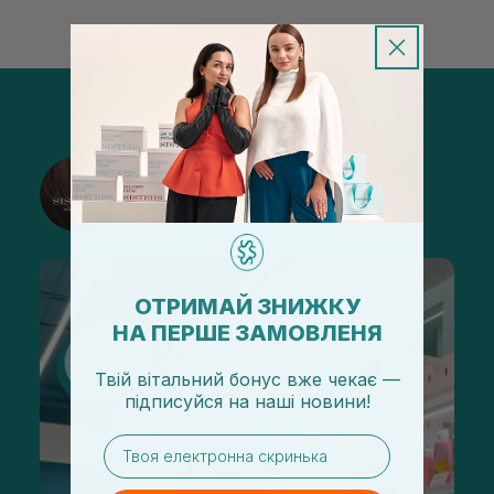
@sisters_stelmakh в Instagram
Подписаться
ОТРИМАЙ ЗНИЖКУ
НА ПЕРШЕ ЗАМОВЛЕНЯ
Твій вітальний бонус вже чекає —
підписуйся
на
наші новини!
email