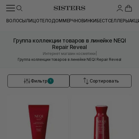
ВОЛОСЫ
ЛИЦО
ТЕЛО
ДОМ
МЕРЧ
НОВИНКИ
БЕСТСЕЛЛЕРЫ
АКЦ
Группа коллекции товаров в линейке NEQI
Repair Reveal
|
Интернет магазин косметики
Группа коллекции товаров в линейке NEQI Repair Reveal
Фильтр
Сортировать
1