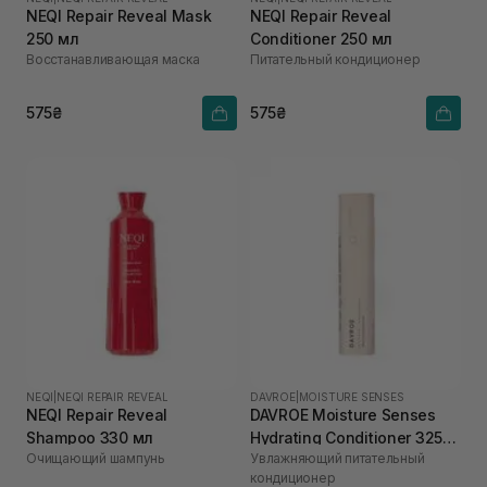
NEQI Repair Reveal Mask
NEQI Repair Reveal
250 мл
Conditioner 250 мл
Восстанавливающая маска
Питательный кондиционер
575₴
575₴
NEQI
|
NEQI REPAIR REVEAL
DAVROE
|
MOISTURE SENSES
NEQI Repair Reveal
DAVROE Moisture Senses
Shampoo 330 мл
Hydrating Conditioner 325
Очищающий шампунь
Увлажняющий питательный
мл
кондиционер