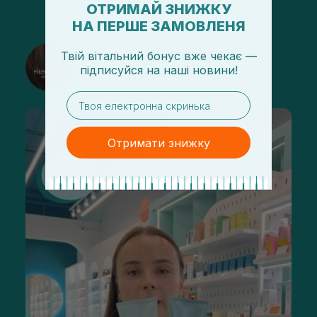
ОТРИМАЙ ЗНИЖКУ
НА ПЕРШЕ ЗАМОВЛЕНЯ
@sisters_stelmakh в Instagram
Твій вітальний бонус вже чекає —
підписуйся
на
наші новини!
Подписаться
email
Отримати знижку