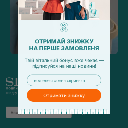
ОТРИМАЙ ЗНИЖКУ
НА ПЕРШЕ ЗАМОВЛЕНЯ
Твій вітальний бонус вже чекає —
підписуйся
на
наші новини!
email
Подпишись на наши новости
и получай
скидку 5% на первый заказ
Отримати знижку
Email
підписатись