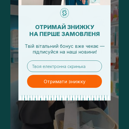
ОТРИМАЙ ЗНИЖКУ
НА ПЕРШЕ ЗАМОВЛЕНЯ
Твій вітальний бонус вже чекає —
підписуйся
на
наші новини!
email
Отримати знижку