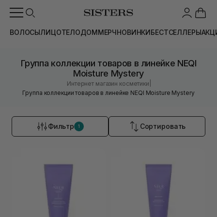
ВОЛОСЫ
ЛИЦО
ТЕЛО
ДОМ
МЕРЧ
НОВИНКИ
БЕСТСЕЛЛЕРЫ
АКЦ
Группа коллекции товаров в линейке NEQI
Moisture Mystery
|
Интернет магазин косметики
Группа коллекции товаров в линейке NEQI Moisture Mystery
Фильтр
Сортировать
1