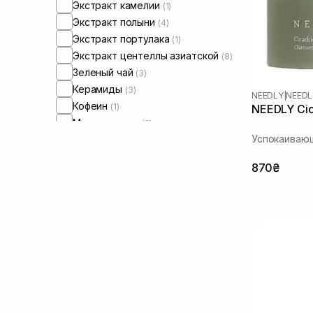
Экстракт камелии
(1)
Экстракт полыни
(4)
Экстракт портулака
(1)
Экстракт центеллы азиатской
(8)
Зеленый чай
(3)
Керамиды
(3)
NEEDLY
|
NEEDL
Кофеин
(1)
NEEDLY Cic
Мадекасосид
(2)
Успокаивающ
Масло арганы
(1)
Масло жожоба
(1)
870₴
Пантенол
(8)
Пептиды
(1)
Токоферол
(1)