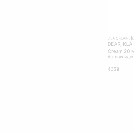
DEAR, KLAIRS
|
D
DEAR, KLAI
Cream 20 
Антиоксидан
435₴