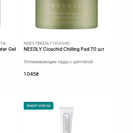
NTAL
NEEDLY
|
NEEDLY CICACHID
ter Gel
NEEDLY Cicachid Chilling Pad 70 шт
Успокаивающие пады с центелой
1 045₴
ВЫБОР ИЛОНЫ