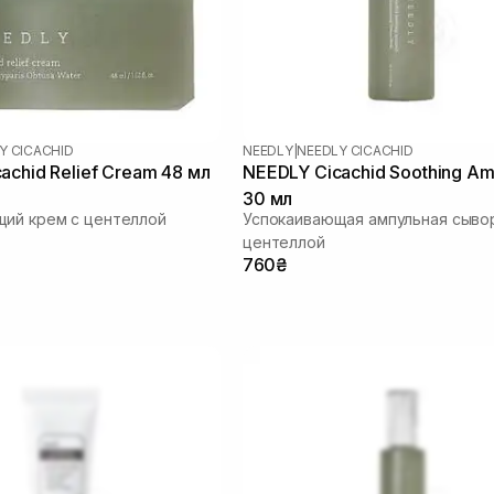
Y CICACHID
NEEDLY
|
NEEDLY CICACHID
achid Relief Cream 48 мл
NEEDLY Cicachid Soothing A
30 мл
ий крем с центеллой
Успокаивающая ампульная сыво
центеллой
760₴