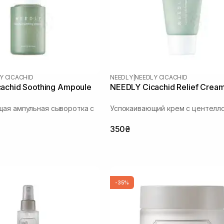
Y CICACHID
NEEDLY
|
NEEDLY CICACHID
achid Soothing Ampoule
NEEDLY Cicachid Relief Crea
ая ампульная сыворотка с
Успокаивающий крем с центелл
350₴
-35%