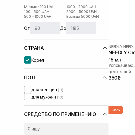
Меньше 100 UAH
1000 – 2000 UAH
100 – 500 UAH
2000 – 5000 UAH
500 – 1000 UAH
Больше 5000 UAH
От
До
NEEDLY
|
NEEDL
СТРАНА
NEEDLY Cic
15 мл
Корея
Успокаивающ
центеллой
ПОЛ
350₴
для женщин
(11)
для мужчин
(10)
-35%
СРЕДСТВО ПО ПРИМЕНЕНИЮ