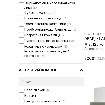
Жирная/комбинированная кожа
лица
(10)
Сухая кожа лица
(9)
Нормальная кожа лица
(10)
Обезвоженная кожа лица
(7)
Проблемная кожа /акне лица
(9)
DEAR, KLAIRS
|
D
Возрастная кожа лица
(9)
DEAR, KLAI
Чувствительная кожа лица
(10)
Mist 125 мл
Кожа лица с куперозом
(8)
Антиоксида
Кожа лица с пигментацией/
постакне
(7)
800₴
1 230
Кожа лица с расширенными порами
(8)
Кожа лица с нарушенным
АКТИВНИЙ КОМПОНЕНТ
барьером
(8)
Кожа лица с нарушенным
микробиомом
(8)
Бета-глюкан
(1)
Бетаин
(2)
Гиалуроновая кислота
(8)