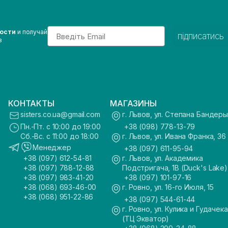
Email
вости
и получай
підписатись
з
КОНТАКТЫ
МАГАЗИНЫ
sisters.co.ua@gmail.com
г. Львов, ул. Степана Бандеры
Пн.-Пт. с 10:00 до 19:00
+38 (098) 778-13-79
Сб.-Вс. с 11:00 до 18:00
г. Львов, ул. Ивана Франка, 36
Менеджер
+38 (097) 611-95-94
+38 (097) 612-54-81
г. Львов, ул. Академика
+38 (097) 788-12-88
Подстригача, 1В (Duck's Lake)
+38 (097) 983-41-20
+38 (097) 101-97-16
+38 (068) 693-46-00
г. Ровно, ул. 16-го Июля, 15
+38 (068) 951-22-86
+38 (097) 544-61-44
г. Ровно, ул. Кулика и Гудачека
(ТЦ Экватор)