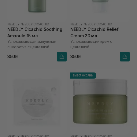
NEEDLY
|
NEEDLY CICACHID
NEEDLY
|
NEEDLY CICACHID
NEEDLY Cicachid Soothing
NEEDLY Cicachid Relief
Ampoule 15 мл
Cream 20 мл
Успокаивающая ампульная
Успокаивающий крем с
сыворотка с центеллой
центеллой
350₴
350₴
ВЫБОР ОКСАНЫ
NEEDLY
|
NEEDLY CICACHID
NEEDLY
|
NEEDLY CICACHID