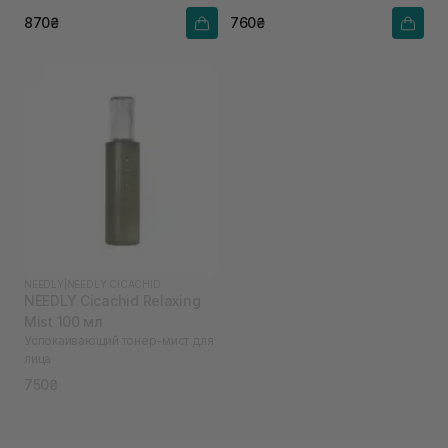
870₴
760₴
NEEDLY
|
NEEDLY CICACHID
NEEDLY Cicachid Relaxing
Mist 100 мл
Успокаивающий тонер-мист для
лица
750₴