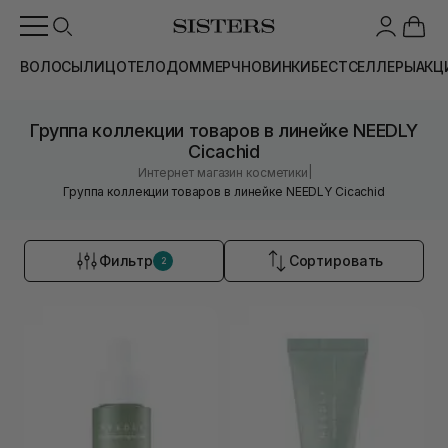
ВОЛОСЫ
ЛИЦО
ТЕЛО
ДОМ
МЕРЧ
НОВИНКИ
БЕСТСЕЛЛЕРЫ
АКЦ
Группа коллекции товаров в линейке NEEDLY
Cicachid
|
Интернет магазин косметики
Группа коллекции товаров в линейке NEEDLY Cicachid
Фильтр
Сортировать
2