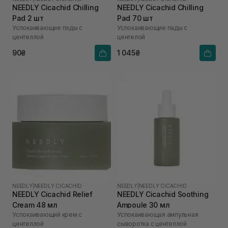
NEEDLY Cicachid Chilling
NEEDLY Cicachid Chilling
Pad 2 шт
Pad 70 шт
Успокаивающие пэды с
Успокаивающие пады с
центеллой
центелой
90₴
1 045₴
NEEDLY
|
NEEDLY CICACHID
NEEDLY
|
NEEDLY CICACHID
NEEDLY Cicachid Relief
NEEDLY Cicachid Soothing
Cream 48 мл
Ampoule 30 мл
Успокаивающий крем с
Успокаивающая ампульная
центеллой
сыворотка с центеллой