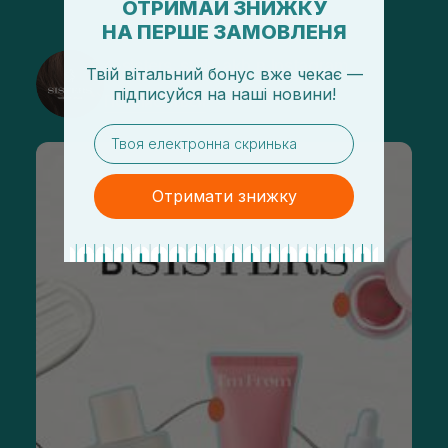
ОТРИМАЙ ЗНИЖКУ
НА ПЕРШЕ ЗАМОВЛЕНЯ
@sisters_stelmakh в Instagram
Твій вітальний бонус вже чекає —
підписуйся
на
наші новини!
Подписаться
email
Отримати знижку