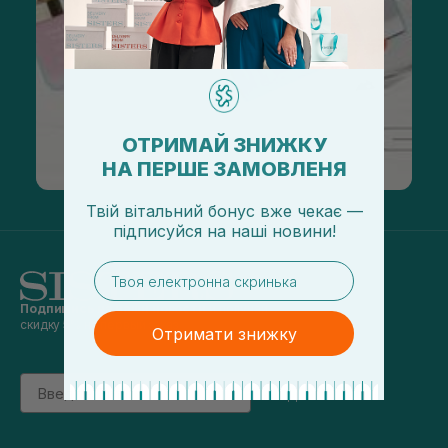
ОТРИМАЙ ЗНИЖКУ
НА ПЕРШЕ ЗАМОВЛЕНЯ
Твій вітальний бонус вже чекає —
підписуйся
на
наші новини!
email
Подпишись на наши новости
и получай
скидку 5% на первый заказ
Отримати знижку
Email
підписатись