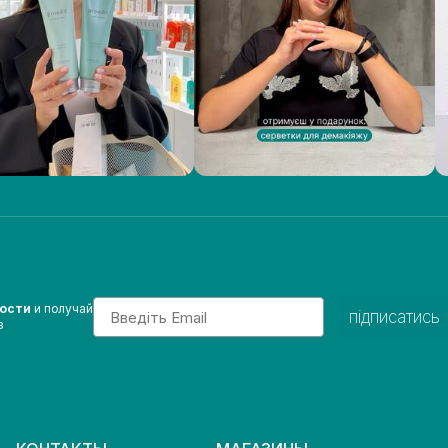
Email
вости
и получай
підписатись
з