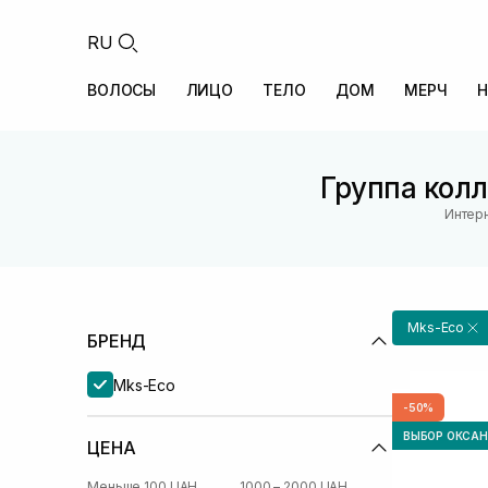
RU
ВОЛОСЫ
ЛИЦО
ТЕЛО
ДОМ
МЕРЧ
Н
Группа колл
Интерн
Mks-Eco
БРЕНД
Mks-Eco
-50%
ВЫБОР ОКСА
ЦЕНА
Меньше 100 UAH
1000 – 2000 UAH