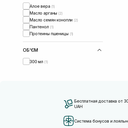
Алое вера
(1)
Масло арганы
(2)
Масло семян конопли
(2)
Пантенол
(1)
Протеины пшеницы
(1)
ОБ'ЄМ
300 мл
(1)
Бесплатная доставка от 3
UAH
Система бонусов и лояльн