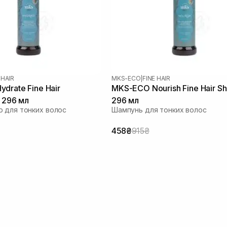
 HAIR
MKS-ECO
|
FINE HAIR
drate Fine Hair
MKS-ECO Nourish Fine Hair 
r 296 мл
296 мл
 для тонких волос
Шампунь для тонких волос
458₴
915₴