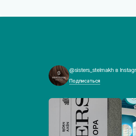
@sisters_stelmakh в Instag
Подписаться