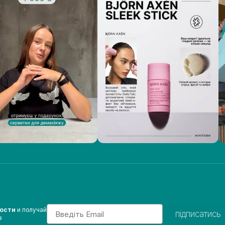
Email
вости
и получай
підписатись
з