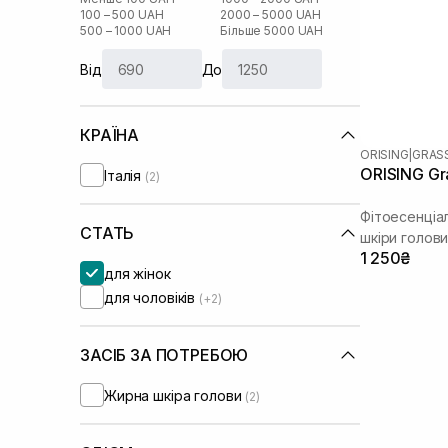
100 – 500 UAH
2000 – 5000 UAH
500 – 1000 UAH
Більше 5000 UAH
Від
До
КРАЇНА
ORISING
|
GRAS
ORISING Gr
Італія
(2)
Фітоесенціа
СТАТЬ
шкіри голов
1 250₴
для жінок
для чоловіків
(+2)
ЗАСІБ ЗА ПОТРЕБОЮ
Жирна шкіра голови
(2)