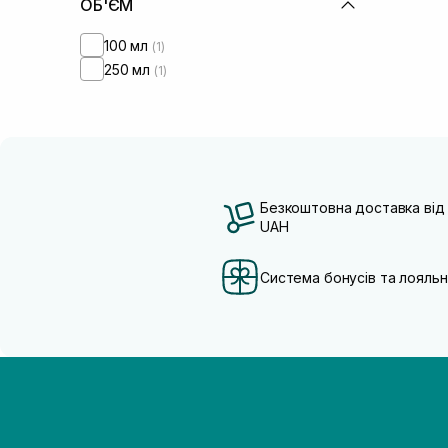
ОБ'ЄМ
100 мл
(1)
250 мл
(1)
Безкоштовна доставка від
UAH
Система бонусів та лояльн