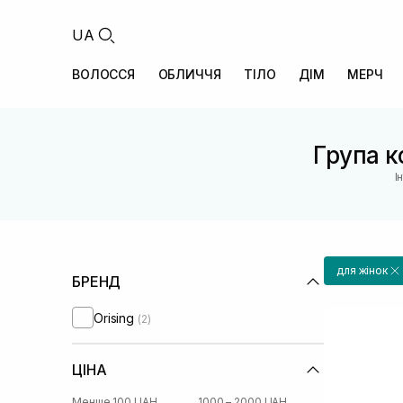
UA
ВОЛОССЯ
ОБЛИЧЧЯ
ТІЛО
ДІМ
МЕРЧ
Група к
І
для жінок
БРЕНД
Orising
(2)
ЦІНА
Менше 100 UAH
1000 – 2000 UAH