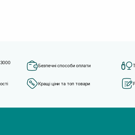
 3000
Безпечні способи оплати
ості
Кращі ціни та топ товари