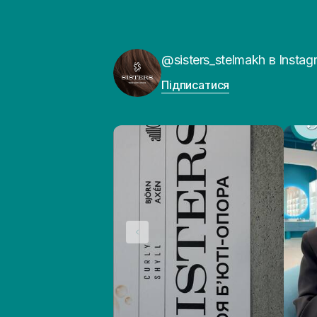
@sisters_stelmakh в Instag
Підписатися