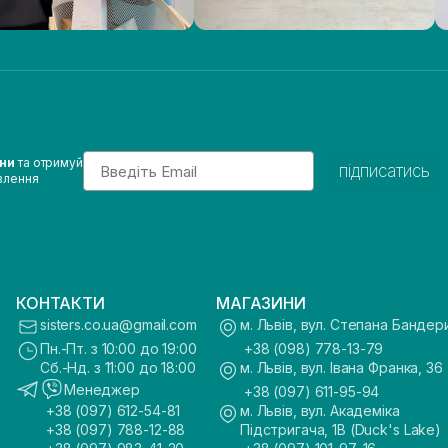
Email
ини
та отримуй
підписатись
влення
КОНТАКТИ
МАГАЗИНИ
sisters.co.ua@gmail.com
м. Львів, вул. Степана Бандер
Пн.-Пт. з 10:00 до 19:00
+38 (098) 778-13-79
Сб.-Нд. з 11:00 до 18:00
м. Львів, вул. Івана Франка, 36
Менеджер
+38 (097) 611-95-94
+38 (097) 612-54-81
м. Львів, вул. Академіка
+38 (097) 788-12-88
Підстригача, 1В (Duck's Lake)