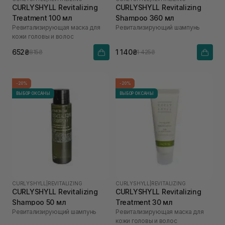
CURLYSHYLL Revitalizing
CURLYSHYLL Revitalizing
Treatment 100 мл
Shampoo 360 мл
Ревитализирующая маска для
Ревитализирующий шампунь
кожи головы и волос
652₴
1 140₴
815₴
1 425₴
-20%
-20%
ВЫБОР ОКСАНЫ
ВЫБОР ОКСАНЫ
CURLYSHYLL
|
REVITALIZING
CURLYSHYLL
|
REVITALIZING
CURLYSHYLL Revitalizing
CURLYSHYLL Revitalizing
Shampoo 50 мл
Treatment 30 мл
Ревитализирующий шампунь
Ревитализирующая маска для
кожи головы и волос