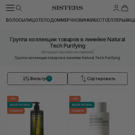
ВОЛОСЫ
ЛИЦО
ТЕЛО
ДОМ
МЕРЧ
НОВИНКИ
БЕСТСЕЛЛЕРЫ
АКЦ
Группа коллекции товаров в линейке Natural
Tech Purifying
|
Интернет магазин косметики
Группа коллекции товаров в линейке Natural Tech Purifying
Фильтр
Сортировать
1
-20%
-20%
ВЫБОР ОКСАНЫ
ВЫБОР ОКСАНЫ
ПОДАРОК
ПОДАРОК