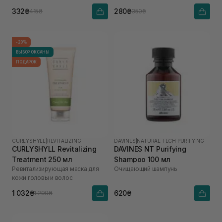
332₴
280₴
415₴
350₴
-20%
ВЫБОР ОКСАНЫ
ПОДАРОК
CURLYSHYLL
|
REVITALIZING
DAVINES
|
NATURAL TECH PURIFYING
CURLYSHYLL Revitalizing
DAVINES NT Purifying
Treatment 250 мл
Shampoo 100 мл
Ревитализирующая маска для
Очищающий шампунь
кожи головы и волос
1 032₴
620₴
1 290₴