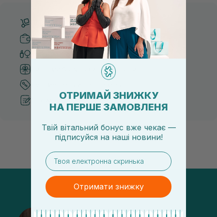
Бесплатная доставка от 3000 UAH
Безопасные способы оплаты
Только оригинальная косметика
Система бонусов и лояльности
Лучшие цены и топ товары
ОТРИМАЙ ЗНИЖКУ
Рекомендации от косметологов
НА ПЕРШЕ ЗАМОВЛЕНЯ
Твій вітальний бонус вже чекає —
підписуйся
на
наші новини!
email
Отримати знижку
@sisters_stelmakh в Instagram