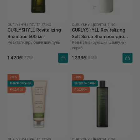
CURLYSHYLL
|
REVITALIZING
CURLYSHYLL
|
REVITALIZING
CURLYSHYLL Revitalizing
CURLYSHYLL Revitalizing
Shampoo 500 мл
Salt Scrub Shampoo для
Ревитализирующий шампунь
Ревитализирующий шампунь-
ослабленной кожи головы
скраб
и тонких волос 300 мл
1 420₴
1 236₴
1 775₴
1 545₴
-20%
-20%
ВЫБОР ОКСАНЫ
ВЫБОР ОКСАНЫ
ПОДАРОК
ПОДАРОК
CURLYSHYLL
|
REVITALIZING
CURLYSHYLL
|
REVITALIZING