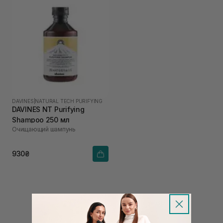
DAVINES
|
NATURAL TECH PURIFYING
DAVINES NT Purifying
Shampoo 250 мл
Очищающий шампунь
930₴