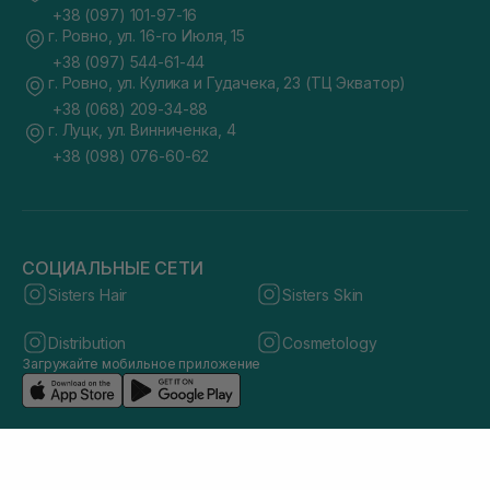
+38 (097) 101-97-16
г. Ровно, ул. 16-го Июля, 15
+38 (097) 544-61-44
г. Ровно, ул. Кулика и Гудачека, 23 (ТЦ Экватор)
+38 (068) 209-34-88
г. Луцк, ул. Винниченка, 4
+38 (098) 076-60-62
СОЦИАЛЬНЫЕ СЕТИ
Sisters Hair
Sisters Skin
Distribution
Cosmetology
Загружайте мобильное приложение