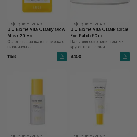
UIQ
|
UIQ BIOME VITA C
UIQ
|
UIQ BIOME VITA C
UIQ Biome Vita C Daily Glow
UIQ Biome Vita C Dark Circle
Mask 20 мл
Eye Patch 60 шт
Осветляющая тканевая маска с
Патчи для освещения темных
витамином C
кругов под глазами
115₴
640₴
UIQ
|
UIQ BIOME VITA C
UIQ
|
UIQ BIOME VITA C