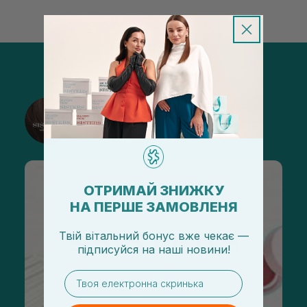
@sisters_stelmakh в Instagram
Подписаться
ОТРИМАЙ ЗНИЖКУ
НА ПЕРШЕ ЗАМОВЛЕНЯ
Твій вітальний бонус вже чекає —
підписуйся
на
наші новини!
email