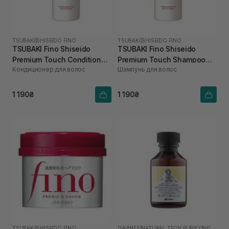
TSUBAKI
|
SHISEIDO FINO
TSUBAKI
|
SHISEIDO FINO
TSUBAKI Fino Shiseido
TSUBAKI Fino Shiseido
Premium Touch Conditioner
Premium Touch Shampoo
Кондиционер для волос
Шампунь для волос
550 мл
550 мл
1 190₴
1 190₴
TSUBAKI
|
SHISEIDO FINO
DAVINES
|
NATURAL TECH PURIFYING