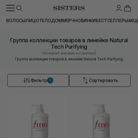
ВОЛОСЫ
ЛИЦО
ТЕЛО
ДОМ
МЕРЧ
НОВИНКИ
БЕСТСЕЛЛЕРЫ
АКЦ
Группа коллекции товаров в линейке Natural
Tech Purifying
|
Интернет магазин косметики
Группа коллекции товаров в линейке Natural Tech Purifying
Фильтр
Сортировать
1