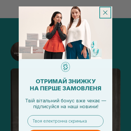
@sisters_stelmakh в Instagram
Подписаться
ОТРИМАЙ ЗНИЖКУ
НА ПЕРШЕ ЗАМОВЛЕНЯ
Твій вітальний бонус вже чекає —
підписуйся
на
наші новини!
email