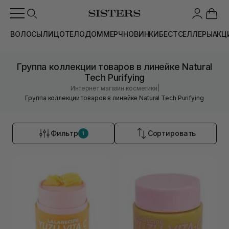
ВОЛОСЫ
ЛИЦО
ТЕЛО
ДОМ
МЕРЧ
НОВИНКИ
БЕСТСЕЛЛЕРЫ
АКЦ
Группа коллекции товаров в линейке Natural
Tech Purifying
|
Интернет магазин косметики
Группа коллекции товаров в линейке Natural Tech Purifying
Фильтр
Сортировать
1