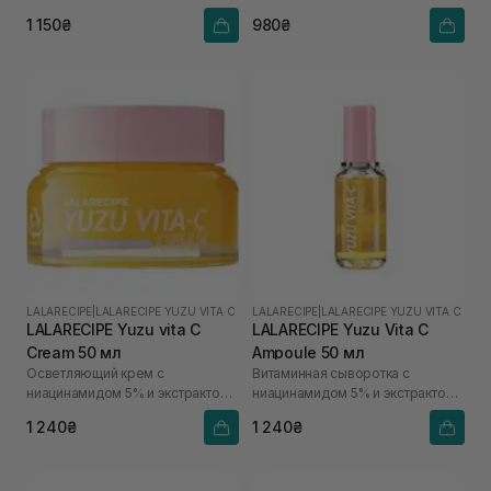
1 150₴
980₴
LALARECIPE
|
LALARECIPE YUZU VITA C
LALARECIPE
|
LALARECIPE YUZU VITA C
LALARECIPE Yuzu vita C
LALARECIPE Yuzu Vita C
Cream 50 мл
Ampoule 50 мл
Осветляющий крем с
Витаминная сыворотка с
ниацинамидом 5% и экстрактом
ниацинамидом 5% и экстрактом
юдзу
юдзу
1 240₴
1 240₴