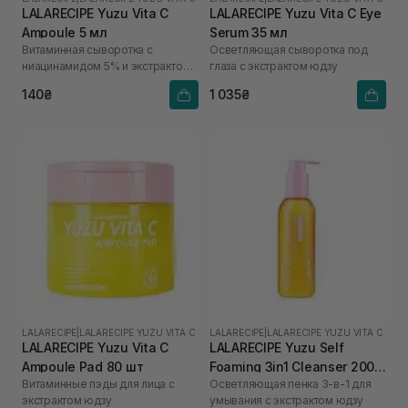
LALARECIPE Yuzu Vita C
LALARECIPE Yuzu Vita C Eye
Ampoule 5 мл
Serum 35 мл
Витаминная сыворотка с
Осветляющая сыворотка под
ниацинамидом 5% и экстрактом
глаза с экстрактом юдзу
юдзу
140₴
1 035₴
LALARECIPE
|
LALARECIPE YUZU VITA C
LALARECIPE
|
LALARECIPE YUZU VITA C
LALARECIPE Yuzu Vita C
LALARECIPE Yuzu Self
Ampoule Pad 80 шт
Foaming 3in1 Cleanser 200
Витаминные пэды для лица с
Осветляющая пенка 3-в-1 для
мл
экстрактом юдзу
умывания с экстрактом юдзу