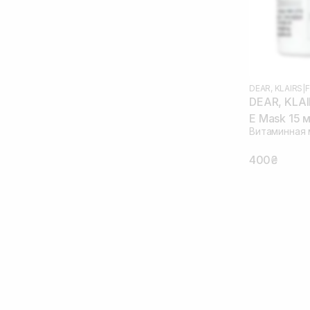
DEAR, KLAIRS
|
F
DEAR, KLAIR
E Mask 15 
Витаминная 
400₴