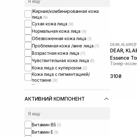
Жирная/комбинированная кожа
лица
(9)
Сухая кожа лица
(9)
Нормальная кожа лица
(9)
Обезвоженная кожа лица
(1)
DEAR, KLAIRS
|
F
Проблемная кожа /акне лица
(7)
DEAR, KLAIR
Возрастная кожа лица
(7)
Essence To
Чувствительная кожа лица
(5)
Тонер-эссен
Кожа лица с куперозом
(2)
Кожа лица с пигментацией/
310₴
постакне
(9)
Кожа лица с расширенными порами
(5)
Жирная кожа головы
АКТИВНИЙ КОМПОНЕНТ
(1)
Сухая кожа головы
(1)
Проблемная кожа головы
(2)
От перхоти
(1)
Витамин B5
(1)
Витамин Е
(1)