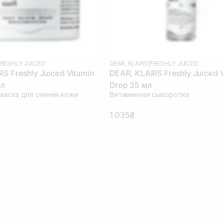
RESHLY JUICED
DEAR, KLAIRS
|
FRESHLY JUICED
S Freshly Juiced Vitamin
DEAR, KLAIRS Freshly Juiced 
мл
Drop 35 мл
маска для сияния кожи
Витаминная сыворотка
1 035₴