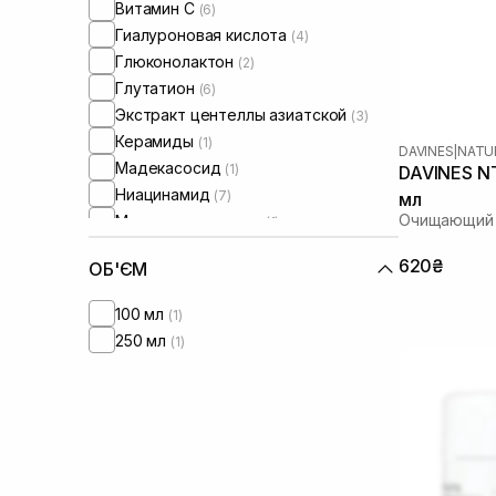
Витамин C
(6)
Гиалуроновая кислота
(4)
Глюконолактон
(2)
Глутатион
(6)
Экстракт центеллы азиатской
(3)
Керамиды
(1)
DAVINES
|
NATU
Мадекасосид
(1)
DAVINES NT
Ниацинамид
(7)
мл
Очищающий
Масло цитрусовых
(1)
Пантенол
(2)
620₴
ОБ'ЄМ
Полинуклеотиды
(2)
Токоферол
(1)
100 мл
(1)
250 мл
(1)