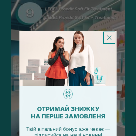
ОТРИМАЙ ЗНИЖКУ
НА ПЕРШЕ ЗАМОВЛЕНЯ
Твій вітальний бонус вже чекає —
підписуйся
на
наші новини!