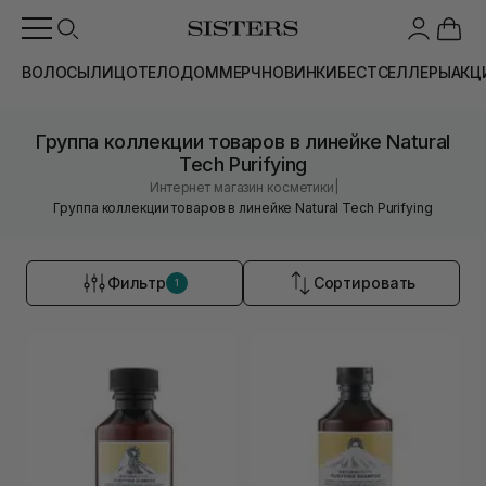
ВОЛОСЫ
ЛИЦО
ТЕЛО
ДОМ
МЕРЧ
НОВИНКИ
БЕСТСЕЛЛЕРЫ
АКЦ
Группа коллекции товаров в линейке Natural
Tech Purifying
|
Интернет магазин косметики
Группа коллекции товаров в линейке Natural Tech Purifying
Фильтр
Сортировать
1