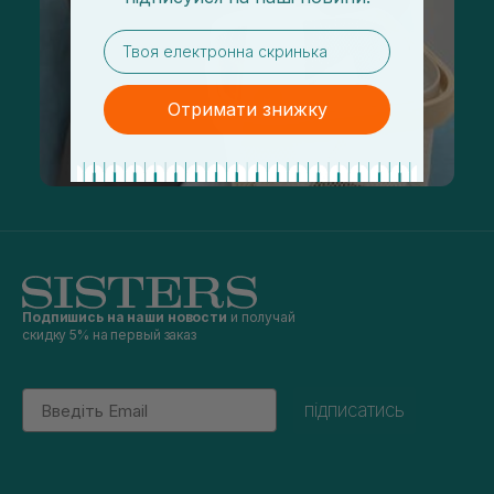
email
Отримати знижку
Подпишись на наши новости
и получай
скидку 5% на первый заказ
Email
підписатись