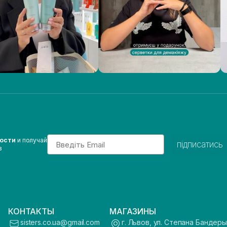
Email
вости
и получай
підписатись
з
КОНТАКТЫ
МАГАЗИНЫ
sisters.co.ua@gmail.com
г. Львов, ул. Степана Бандеры