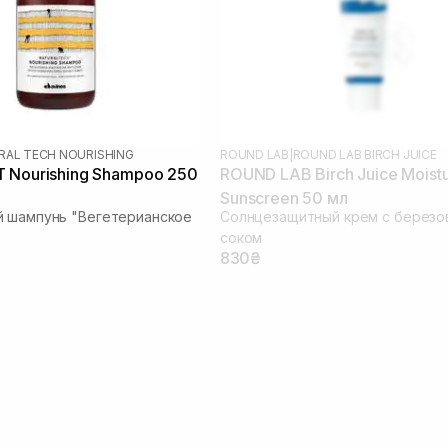
RAL TECH NOURISHING
ROUND LAB
|
ROUND LAB BIRCH JUICE
 Nourishing Shampoo 250
ROUND LAB Birch Juice Moistu
Sunscreen 50 мл
й шампунь "Вегетерианское
Солнцезащитный крем с берез
соком
830₴