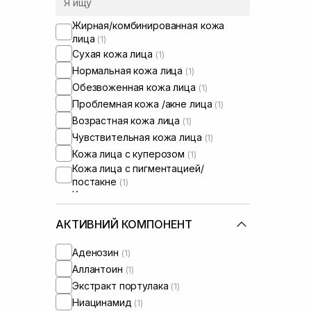
Жирная/комбинированная кожа
лица
(1)
Сухая кожа лица
(1)
Нормальная кожа лица
(1)
Обезвоженная кожа лица
(1)
Проблемная кожа /акне лица
(1)
Возрастная кожа лица
(1)
Чувствительная кожа лица
(1)
Кожа лица с куперозом
(1)
Кожа лица с пигментацией/
постакне
(1)
Кожа лица с расширенными порами
(1)
Кожа лица с нарушенным
АКТИВНИЙ КОМПОНЕНТ
барьером
(1)
Кожа лица с нарушенным
Аденозин
(1)
микробиомом
(1)
Аллантоин
(1)
Сухие волосы
(1)
Экстракт портулака
(1)
Поврежденные волосы
(1)
Ниацинамид
(1)
Тонкие волосы
(1)