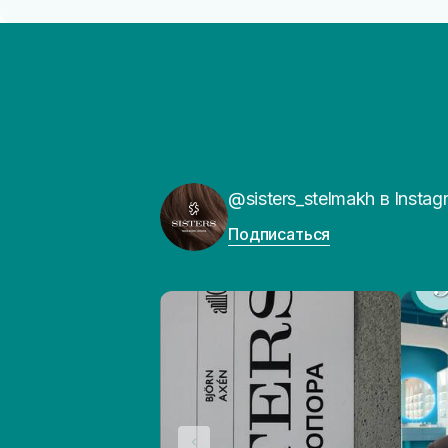
@sisters_stelmakh в Instag
Подписаться