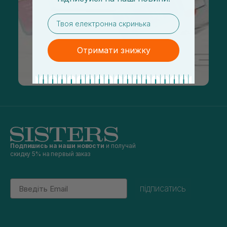
email
Отримати знижку
Подпишись на наши новости
и получай
скидку 5% на первый заказ
Email
підписатись