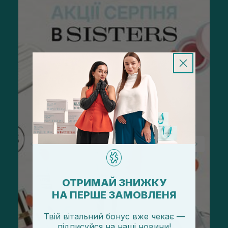
ОТРИМАЙ ЗНИЖКУ
НА ПЕРШЕ ЗАМОВЛЕНЯ
Твій вітальний бонус вже чекає —
підписуйся
на
наші новини!