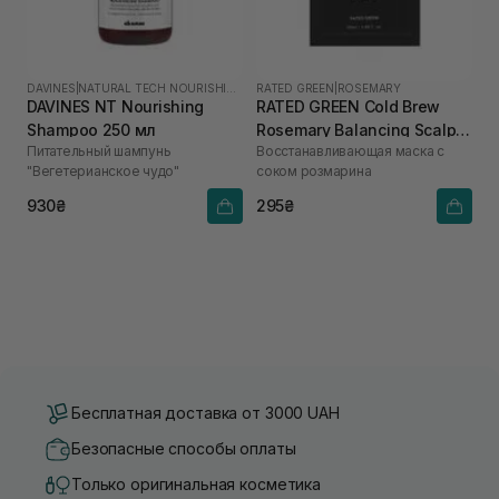
DAVINES
|
NATURAL TECH NOURISHING
RATED GREEN
|
ROSEMARY
DAVINES NT Nourishing
RATED GREEN Cold Brew
Shampoo 250 мл
Rosemary Balancing Scalp
Питательный шампунь
Восстанавливающая маска с
Pack 50 мл
"Вегетерианское чудо"
соком розмарина
930₴
295₴
Бесплатная доставка от 3000 UAH
Безопасные способы оплаты
Только оригинальная косметика