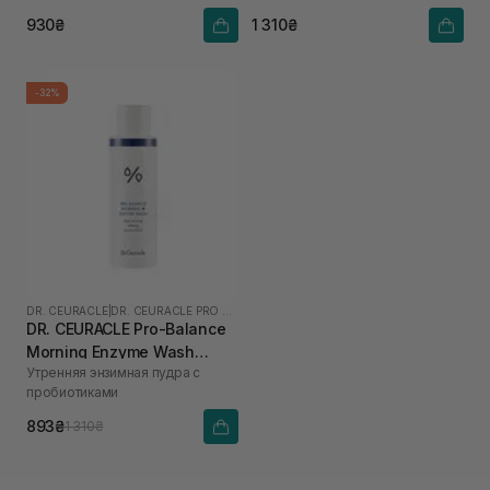
930₴
1 310₴
-32%
DR. CEURACLE
|
DR. CEURACLE PRO BALANCE
DR. CEURACLE Pro-Balance
Morning Enzyme Wash
Утренняя энзимная пудра с
(термін до 01.27р.) 50 г
пробиотиками
893₴
1 310₴