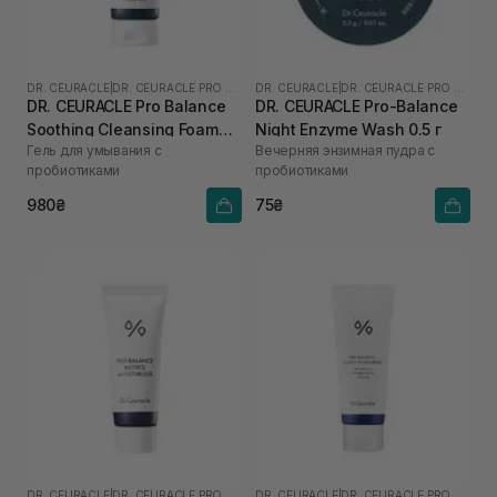
DR. CEURACLE
|
DR. CEURACLE PRO BALANCE
DR. CEURACLE
|
DR. CEURACLE PRO BALANCE
DR. CEURACLE Pro Balance
DR. CEURACLE Pro-Balance
Soothing Cleansing Foam
Night Enzyme Wash 0.5 г
Гель для умывания с
Вечерняя энзимная пудра с
150 мл
пробиотиками
пробиотиками
980₴
75₴
DR. CEURACLE
|
DR. CEURACLE PRO BALANCE
DR. CEURACLE
|
DR. CEURACLE PRO BALANCE