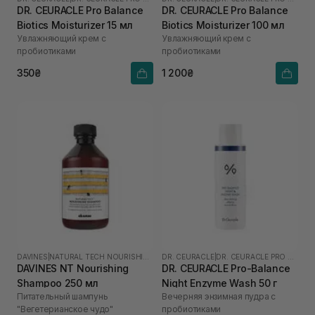
DR. CEURACLE Pro Balance
DR. CEURACLE Pro Balance
Biotics Moisturizer 15 мл
Biotics Moisturizer 100 мл
Увлажняющий крем с
Увлажняющий крем с
пробиотиками
пробиотиками
350₴
1 200₴
DAVINES
|
NATURAL TECH NOURISHING
DR. CEURACLE
|
DR. CEURACLE PRO BALANCE
DAVINES NT Nourishing
DR. CEURACLE Pro-Balance
Shampoo 250 мл
Night Enzyme Wash 50 г
Питательный шампунь
Вечерняя энзимная пудра с
"Вегетерианское чудо"
пробиотиками