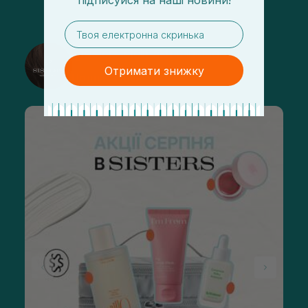
підписуйся
на
наші новини!
email
@sisters_stelmakh в Instagram
Отримати знижку
Подписаться