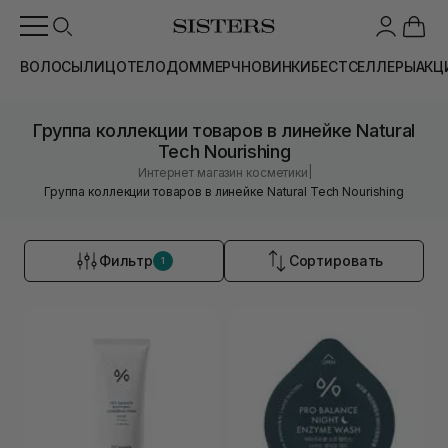
ВОЛОСЫ
ЛИЦО
ТЕЛО
ДОМ
МЕРЧ
НОВИНКИ
БЕСТСЕЛЛЕРЫ
АКЦ
Группа коллекции товаров в линейке Natural
Tech Nourishing
|
Интернет магазин косметики
Группа коллекции товаров в линейке Natural Tech Nourishing
Фильтр
Сортировать
1