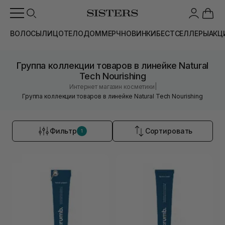
ВОЛОСЫ
ЛИЦО
ТЕЛО
ДОМ
МЕРЧ
НОВИНКИ
БЕСТСЕЛЛЕРЫ
АКЦ
Группа коллекции товаров в линейке Natural
Tech Nourishing
|
Интернет магазин косметики
Группа коллекции товаров в линейке Natural Tech Nourishing
Фильтр
Сортировать
1