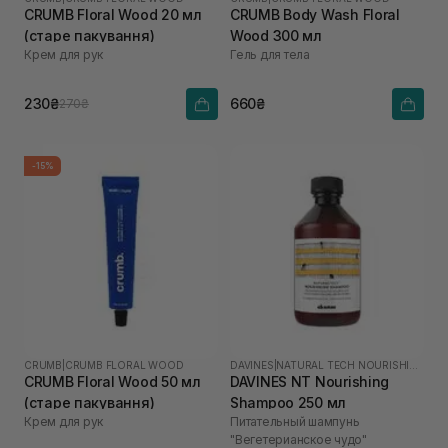
CRUMB Floral Wood 20 мл
CRUMB Body Wash Floral
(старе пакування)
Wood 300 мл
Крем для рук
Гель для тела
230₴
660₴
270₴
-15%
CRUMB
|
CRUMB FLORAL WOOD
DAVINES
|
NATURAL TECH NOURISHING
CRUMB Floral Wood 50 мл
DAVINES NT Nourishing
(старе пакування)
Shampoo 250 мл
Крем для рук
Питательный шампунь
"Вегетерианское чудо"