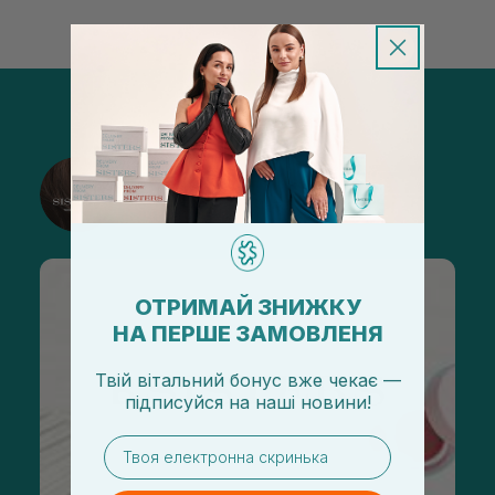
@sisters_stelmakh в Instagram
Подписаться
ОТРИМАЙ ЗНИЖКУ
НА ПЕРШЕ ЗАМОВЛЕНЯ
Твій вітальний бонус вже чекає —
підписуйся
на
наші новини!
email