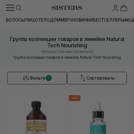
ВОЛОСЫ
ЛИЦО
ТЕЛО
ДОМ
МЕРЧ
НОВИНКИ
БЕСТСЕЛЛЕРЫ
АКЦ
Группа коллекции товаров в линейке Natural
Tech Nourishing
|
Интернет магазин косметики
Группа коллекции товаров в линейке Natural Tech Nourishing
Фильтр
Сортировать
1
-40%