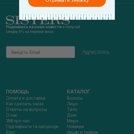
Отримати знижку
Подпишись на наши новости
и получай
скидку 5% на первый заказ
Email
підписатись
ПОМОЩЬ
КАТАЛОГ
Оплата и доставка
Волосы
Как сделать заказ
Лицо
Ответы на вопросы
Тело
О нас
Дом
ЗМІ про нас
Мерч
Сертифікати та нагороди
Новинки
Блог
Акции и скидки