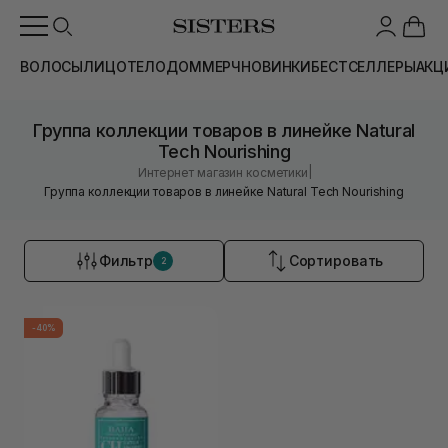
ВОЛОСЫ
ЛИЦО
ТЕЛО
ДОМ
МЕРЧ
НОВИНКИ
БЕСТСЕЛЛЕРЫ
АКЦ
Группа коллекции товаров в линейке Natural
Tech Nourishing
|
Интернет магазин косметики
Группа коллекции товаров в линейке Natural Tech Nourishing
Фильтр
Сортировать
2
-40%