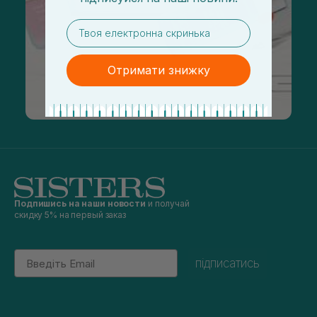
email
Отримати знижку
Подпишись на наши новости
и получай
скидку 5% на первый заказ
Email
підписатись