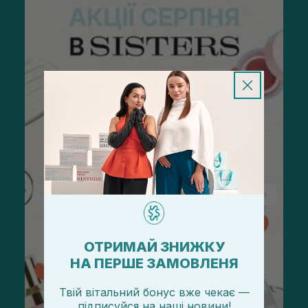
ОТРИМАЙ ЗНИЖКУ
НА ПЕРШЕ ЗАМОВЛЕНЯ
Твій вітальний бонус вже чекає —
підписуйся
на
наші новини!