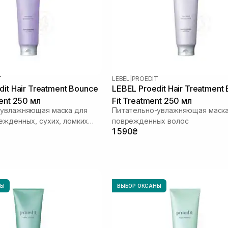
T
LEBEL
|
PROEDIT
dit Hair Treatment Bounce
LEBEL Proedit Hair Treatment
ent 250 мл
Fit Treatment 250 мл
-увлажняющая маска для
Питательно-увлажняющая маска
ежденных, сухих, ломких
поврежденных волос
1 590₴
НЫ
ВЫБОР ОКСАНЫ