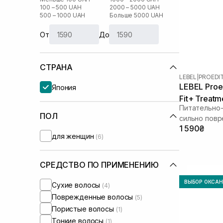
100 – 500 UAH
2000 – 5000 UAH
500 – 1000 UAH
Больше 5000 UAH
От
До
СТРАНА
LEBEL
|
PROEDI
LEBEL Proe
Япония
Fit+ Treatm
Питательно
ПОЛ
сильно повр
1 590₴
волос
для женщин
(6)
СРЕДСТВО ПО ПРИМЕНЕНИЮ
ВЫБОР ОКСА
Сухие волосы
(4)
Поврежденные волосы
(5)
Пористые волосы
(1)
Тонкие волосы
(1)