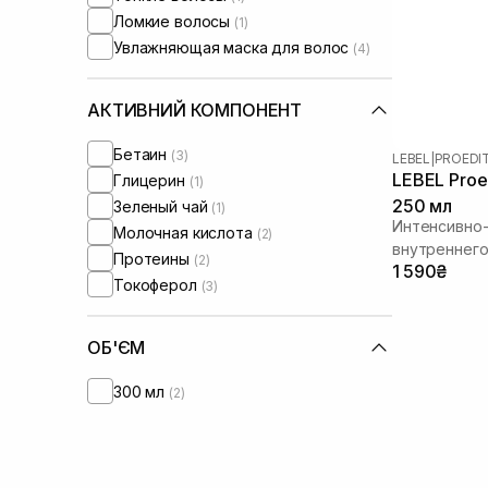
Ломкие волосы
(1)
Увлажняющая маска для волос
(4)
АКТИВНИЙ КОМПОНЕНТ
Бетаин
(3)
LEBEL
|
PROEDI
LEBEL Proed
Глицерин
(1)
250 мл
Зеленый чай
(1)
Интенсивно
Молочная кислота
(2)
внутреннего
Протеины
(2)
1 590₴
Токоферол
(3)
ОБ'ЄМ
300 мл
(2)