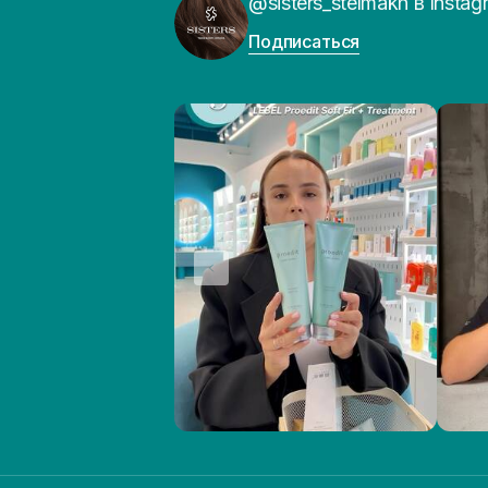
@sisters_stelmakh в Instag
Подписаться