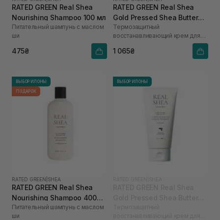
RATED GREEN Real Shea
RATED GREEN Real Shea
Nourishing Shampoo 100 мл
Gold Pressed Shea Butter
Питательный шампунь с маслом
Термозащитный
Leave-in Treatment 150 мл
ши
восстанавливающий крем для
волос с маслом ши
475₴
1 065₴
ВЫБОР ИЛОНЫ
ВЫБОР ИЛОНЫ
ПОДАРОК
RATED GREEN
|
SHEA
RATED GREEN
|
SHEA
RATED GREEN Real Shea
RATED GREEN Real Shea
Nourishing Shampoo 400
Gold Pressed Shea Butter
Питательный шампунь с маслом
Термозащитный
мл
Leave-in Treatment 50 мл
ши
восстанавливающий крем для