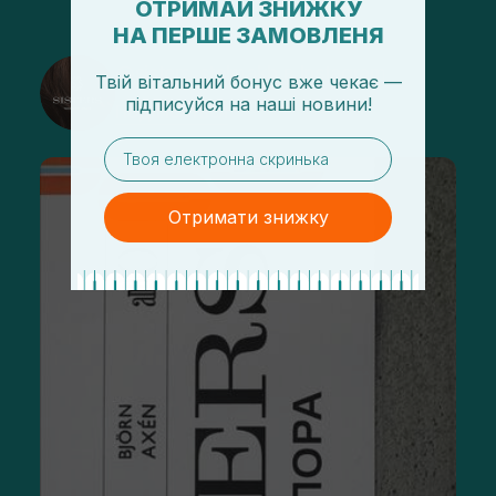
ОТРИМАЙ ЗНИЖКУ
НА ПЕРШЕ ЗАМОВЛЕНЯ
@sisters_stelmakh в Instagram
Твій вітальний бонус вже чекає —
підписуйся
на
наші новини!
Подписаться
email
Отримати знижку