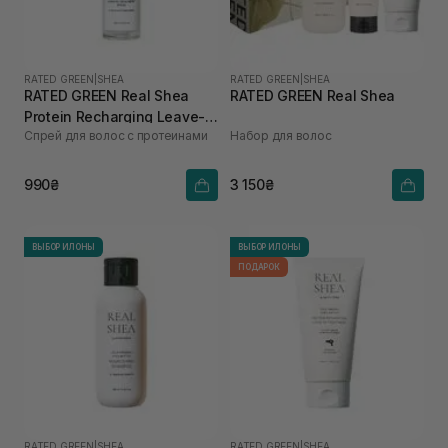
RATED GREEN
|
SHEA
RATED GREEN
|
SHEA
RATED GREEN Real Shea
RATED GREEN Real Shea
Protein Recharging Leave-in
Спрей для волос с протеинами
Набор для волос
Treatment Spray для
пошкодженого та сухого
волосся 80 мл
990₴
3 150₴
ВЫБОР ИЛОНЫ
ВЫБОР ИЛОНЫ
ПОДАРОК
RATED GREEN
|
SHEA
RATED GREEN
|
SHEA