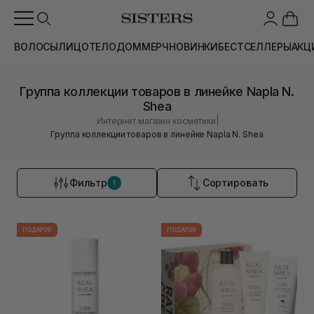
ВОЛОСЫ
ЛИЦО
ТЕЛО
ДОМ
МЕРЧ
НОВИНКИ
БЕСТСЕЛЛЕРЫ
АКЦ
Группа коллекции товаров в линейке Napla N.
Shea
|
Интернет магазин косметики
Группа коллекции товаров в линейке Napla N. Shea
Фильтр
Сортировать
1
ПОДАРОК
ПОДАРОК