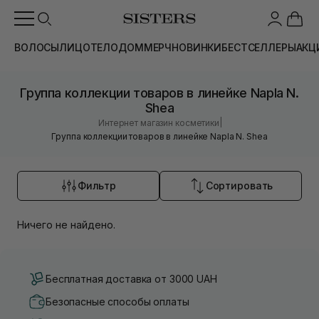
ВОЛОСЫ
ЛИЦО
ТЕЛО
ДОМ
МЕРЧ
НОВИНКИ
БЕСТСЕЛЛЕРЫ
АКЦ
Группа коллекции товаров в линейке Napla N.
Shea
|
Интернет магазин косметики
Группа коллекции товаров в линейке Napla N. Shea
Фильтр
Сортировать
Ничего не найдено.
Бесплатная доставка от 3000 UAH
Безопасные способы оплаты