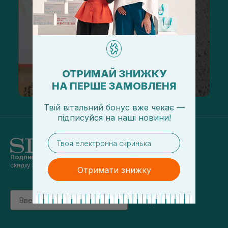
ОТРИМАЙ ЗНИЖКУ
НА ПЕРШЕ ЗАМОВЛЕНЯ
Твій вітальний бонус вже чекає —
підписуйся
на
наші новини!
email
Подпишись на наши новости
и получай
скидку 5% на первый заказ
Отримати знижку
Email
підписатись