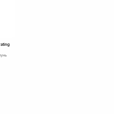
ating
пунь