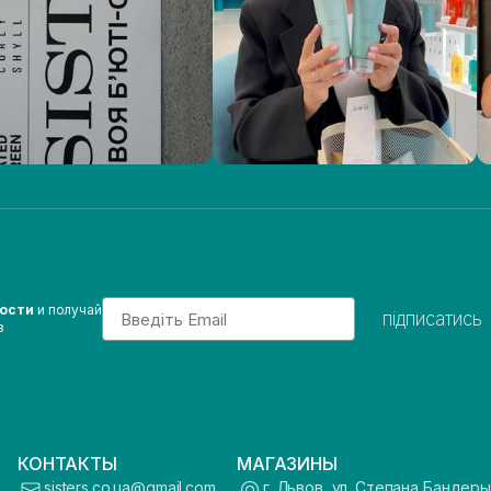
Email
вости
и получай
підписатись
з
КОНТАКТЫ
МАГАЗИНЫ
sisters.co.ua@gmail.com
г. Львов, ул. Степана Бандеры