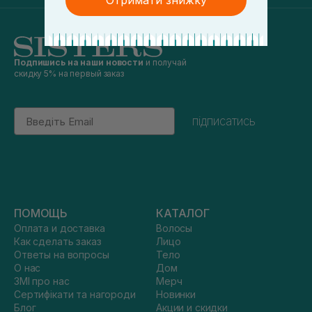
Отримати знижку
Подпишись на наши новости
и получай
скидку 5% на первый заказ
Email
підписатись
ПОМОЩЬ
КАТАЛОГ
Оплата и доставка
Волосы
Как сделать заказ
Лицо
Ответы на вопросы
Тело
О нас
Дом
ЗМІ про нас
Мерч
Сертифікати та нагороди
Новинки
Блог
Акции и скидки