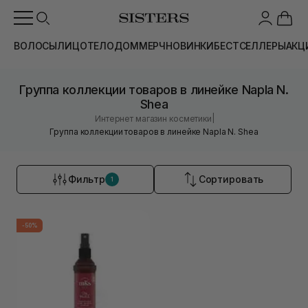
ВОЛОСЫ
ЛИЦО
ТЕЛО
ДОМ
МЕРЧ
НОВИНКИ
БЕСТСЕЛЛЕРЫ
АКЦ
Группа коллекции товаров в линейке Napla N.
Shea
|
Интернет магазин косметики
Группа коллекции товаров в линейке Napla N. Shea
Фильтр
Сортировать
1
-50%