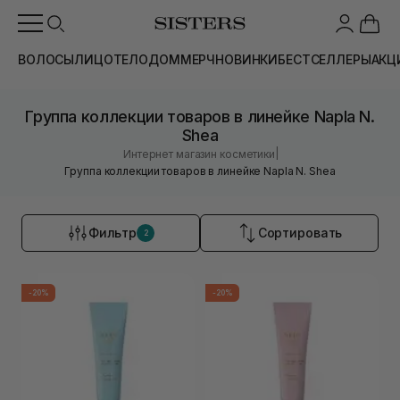
ВОЛОСЫ
ЛИЦО
ТЕЛО
ДОМ
МЕРЧ
НОВИНКИ
БЕСТСЕЛЛЕРЫ
АКЦ
Группа коллекции товаров в линейке Napla N.
Shea
|
Интернет магазин косметики
Группа коллекции товаров в линейке Napla N. Shea
Фильтр
Сортировать
2
-20%
-20%