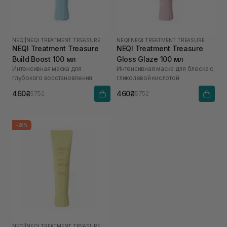
NEQI
|
NEQI TREATMENT TREASURE
NEQI
|
NEQI TREATMENT TREASURE
NEQI Treatment Treasure
NEQI Treatment Treasure
Build Boost 100 мл
Gloss Glaze 100 мл
Интенсивная маска для
Интенсивная маска для блеска с
глубокого восстановления
гликолевой кислотой
волос с малеиновой кислотой
460₴
460₴
575₴
575₴
-20%
NEQI
|
NEQI TREATMENT TREASURE