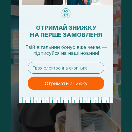
ОТРИМАЙ ЗНИЖКУ
НА ПЕРШЕ ЗАМОВЛЕНЯ
Твій вітальний бонус вже чекає —
підписуйся
на
наші новини!
email
Отримати знижку