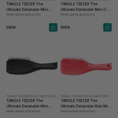
TANGLE TEEZER The
TANGLE TEEZER The
Ultimate Detangler Mini
Ultimate Detangler Mini Oat
Мини щетка для волос
Мини щетка для волос
Fresh Purple
Cream
660₴
660₴
TANGLE TEEZER
|
THE ULTIMATE DETANGLER MINI
TANGLE TEEZER
|
THE ULTIMATE DETANGLER MINI
TANGLE TEEZER The
TANGLE TEEZER The
Ultimate Detangler Mini
Ultimate Detangler Kids Mini
Мини щетка для волос
Мини щетка для волос
Liquorice Black
Pink Punch