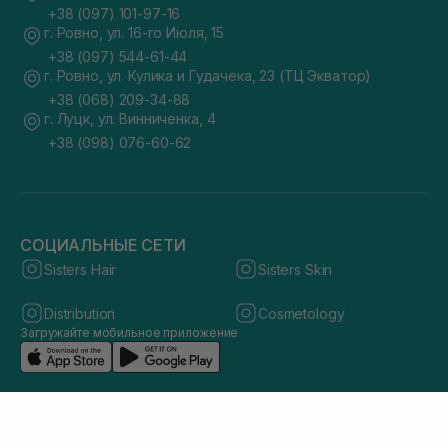
+38 (097) 101-97-16
г. Ровно, ул. 16-го Июля, 15
+38 (097) 544-61-44
г. Ровно, ул. Кулика и Гудачека, 23 (ТЦ Экватор)
+38 (068) 209-34-88
г. Луцк, ул. Винниченка, 4
+38 (098) 076-60-62
СОЦИАЛЬНЫЕ СЕТИ
Sisters Hair
Sisters Skin
Distribution
Cosmetology
Загружайте мобильное приложение