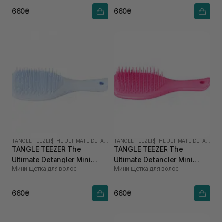
660₴
660₴
TANGLE TEEZER
|
THE ULTIMATE DETANGLER MINI
TANGLE TEEZER
|
THE ULTIMATE DETANGLER MINI
TANGLE TEEZER The
TANGLE TEEZER The
Ultimate Detangler Mini
Ultimate Detangler Mini
Мини щетка для волос
Мини щетка для волос
Digital Lavender
Runway Pink
660₴
660₴