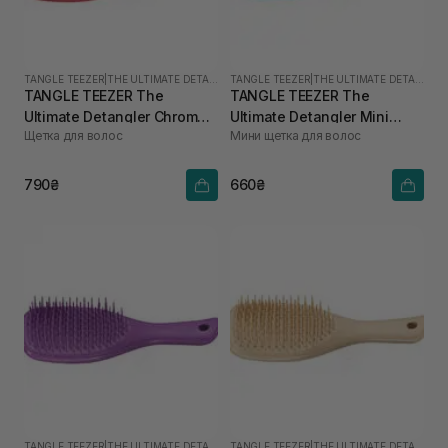
TANGLE TEEZER
|
THE ULTIMATE DETANGLER MINI
TANGLE TEEZER
|
THE ULTIMATE DETANGLER MINI
TANGLE TEEZER The
TANGLE TEEZER The
Ultimate Detangler Chrome
Ultimate Detangler Mini
Щетка для волос
Мини щетка для волос
Mini The Devil Wears Prada
Transformative Teal
790₴
660₴
TANGLE TEEZER
|
THE ULTIMATE DETANGLER MINI
TANGLE TEEZER
|
THE ULTIMATE DETANGLER MINI