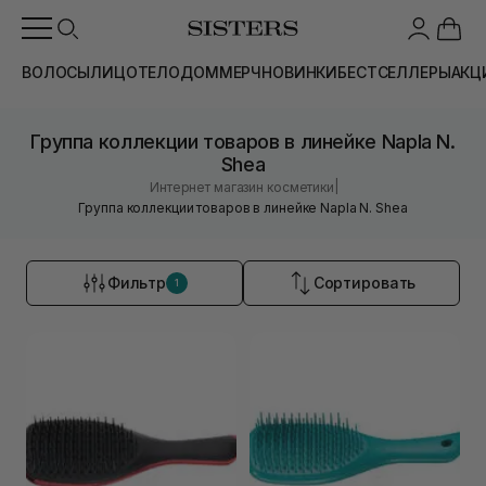
ВОЛОСЫ
ЛИЦО
ТЕЛО
ДОМ
МЕРЧ
НОВИНКИ
БЕСТСЕЛЛЕРЫ
АКЦ
Группа коллекции товаров в линейке Napla N.
Shea
|
Интернет магазин косметики
Группа коллекции товаров в линейке Napla N. Shea
Фильтр
Сортировать
1