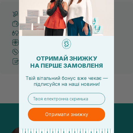
Бесплатная доставка от 3000 UAH
Безопасные способы оплаты
Только оригинальная косметика
Система бонусов и лояльности
Лучшие цены и топ товары
ОТРИМАЙ ЗНИЖКУ
Рекомендации от косметологов
НА ПЕРШЕ ЗАМОВЛЕНЯ
Твій вітальний бонус вже чекає —
підписуйся
на
наші новини!
email
Отримати знижку
@sisters_stelmakh в Instagram