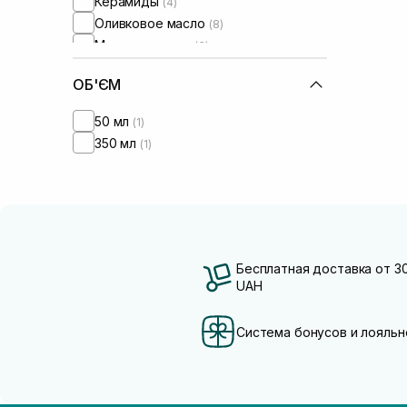
Керамиды
(4)
Оливковое масло
(8)
Масло авокадо
(3)
Масло арганы
(5)
ОБ'ЄМ
Масло бабасу
(3)
Масло жожоба
(5)
50 мл
(1)
Масло камелии
(5)
350 мл
(1)
Масло макадамии
(9)
Масло марулы
(1)
Пантенол
(3)
Протеины
(4)
Протеины пшеницы
(1)
Протеины шелка
(3)
Бесплатная доставка от 3
Токоферол
UAH
(3)
Система бонусов и лояльн