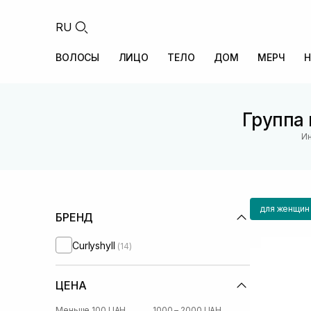
RU
ВОЛОСЫ
ЛИЦО
ТЕЛО
ДОМ
МЕРЧ
Н
Группа 
Ин
для женщин
БРЕНД
Curlyshyll
(14)
ЦЕНА
Меньше 100 UAH
1000 – 2000 UAH